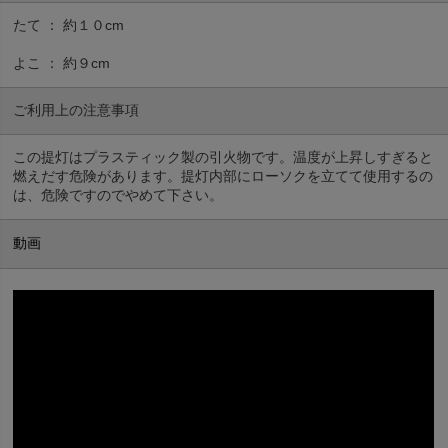
たて ： 約１０cm
よこ ： 約９cm
ご利用上の注意事項
この提灯はプラスティック製の引火物です。温度が上昇しすぎると
燃えだす危険があります。提灯内部にローソクを立てて使用するの
は、危険ですのでやめて下さい。