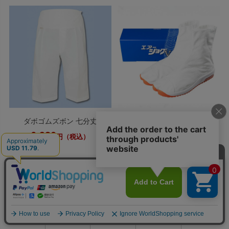
ダボゴムズボン 七分丈
エアージョグV 白
6,930
5,420
円（税込）
円（税込）
0
利用ガイド
お問い合せ
会員ページ
店舗案内
カート