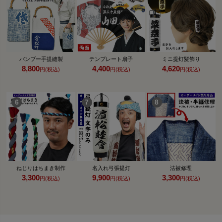
バンブー手提縫製
テンプレート扇子
ミニ提灯髪飾り
8,800
4,400
4,620
円(税込)
円(税込)
円(税込)
ねじりはちまき制作
名入れ弓張提灯
法被修理
3,300
9,900
3,300
円(税込)
円(税込)
円(税込)