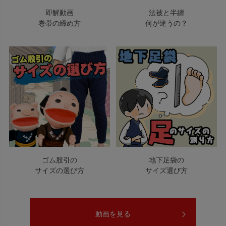
即解動画
法被と半纏
巻帯の締め方
何が違うの？
ゴム股引の
地下足袋の
サイズの選び方
サイズ選び方
動画を見る