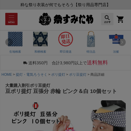
粋な祭り衣装が何でもそろう【祭り用品専門店】
生地検索
和柄検索
即日発送
特注品
法被
送料無料
送料350円 合計3,980円以上で
HOME
提灯・電気ろうそく
ポリ提灯
ポリ豆提灯
商品詳細
大量購入割引ポリ豆提灯
豆ポリ提灯 豆張分 赤輪 ピンク＆白 10個セット