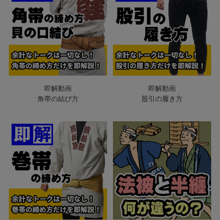
即解動画
即解動画
角帯の結び方
股引の履き方