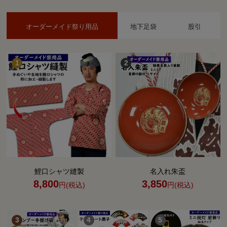
オーダーメイド祭り用品
地下足袋
股引
鯉口シャツ縫製
名入れ朱盃
8,800
3,850
円(税込)
円(税込)