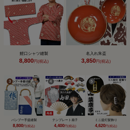
鯉口シャツ縫製
名入れ朱盃
8,800
3,850
円(税込)
円(税込)
バンブー手提縫製
テンプレート扇子
ミニ提灯髪飾り
8,800
4,400
4,620
円(税込)
円(税込)
円(税込)