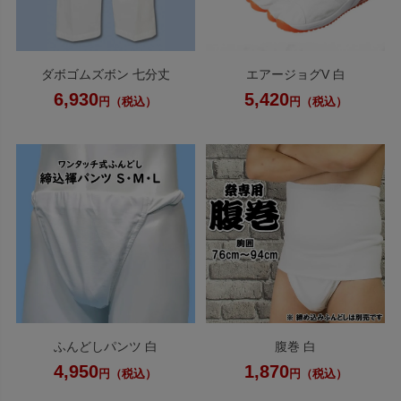
ダボゴムズボン 七分丈
エアージョグV 白
6,930
5,420
円（税込）
円（税込）
ふんどしパンツ 白
腹巻 白
4,950
1,870
円（税込）
円（税込）