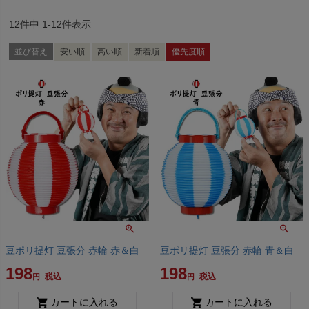
12
件中
1
-
12
件表示
並び替え
安い順
高い順
新着順
優先度順
豆ポリ提灯 豆張分 赤輪 赤＆白
豆ポリ提灯 豆張分 赤輪 青＆白
198
198
税込
税込
カートに入れる
カートに入れる