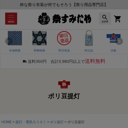
粋な祭り衣装が何でもそろう【祭り用品専門店】
生地検索
和柄検索
即日発送
特注品
法被
送料無料
送料350円 合計3,980円以上で
ポリ豆提灯
HOME
提灯・電気ろうそく
ポリ提灯
ポリ豆提灯