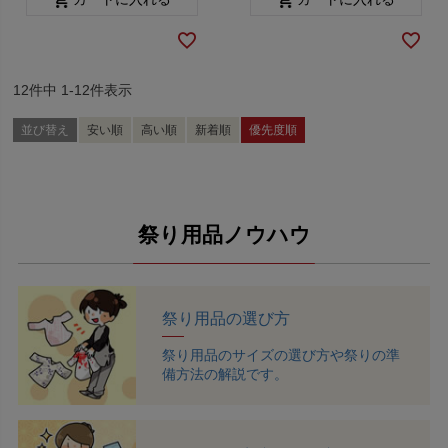
12
件中
1
-
12
件表示
並び替え
安い順
高い順
新着順
優先度順
祭り用品ノウハウ
祭り用品の選び方
祭り用品のサイズの選び方や祭りの準
備方法の解説です。