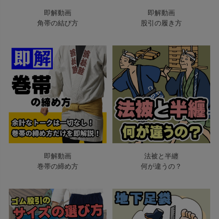
即解動画
即解動画
角帯の結び方
股引の履き方
即解動画
法被と半纏
巻帯の締め方
何が違うの？