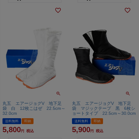
丸五 エアージョグV 地下足
丸五 エアージョグV 地下足
袋 白 12枚こはぜ 22.5cm～
袋 マジックテープ 黒 6枚シ
32.0cm
ョートタイプ 22.5cm～30.0cm
送料無料
即納
送料無料
即納
5,800
5,900
税込
税込