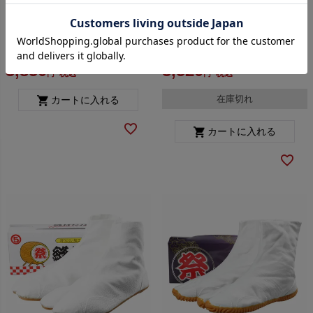
丸五 子供用 エアージョグ
丸五 祭りエアーインソール
地下足袋 マジックテープ 藍
縫い付け 地下足袋 白色 5枚
（紺） 16.0cm～25.0cm
こはぜ 22.5cm～29.0cm
送料無料
即納
送料無料
即納
3,850
3,520
税込
税込
在庫切れ
カートに入れる
カートに入れる