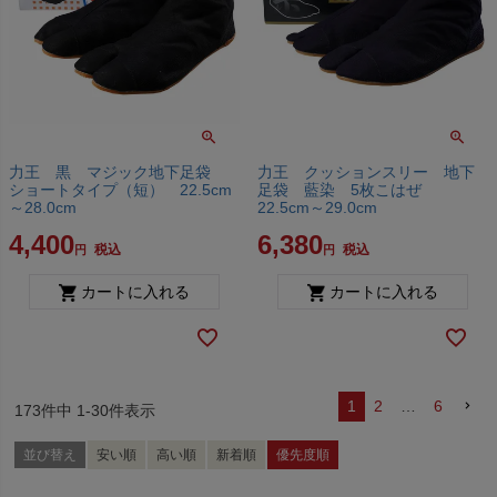
力王 黒 マジック地下足袋
力王 クッションスリー 地下
ショートタイプ（短） 22.5cm
足袋 藍染 5枚こはぜ
～28.0cm
22.5cm～29.0cm
4,400
6,380
税込
税込
カートに入れる
カートに入れる
1
2
…
6
173
件中
1
-
30
件表示
並び替え
安い順
高い順
新着順
優先度順