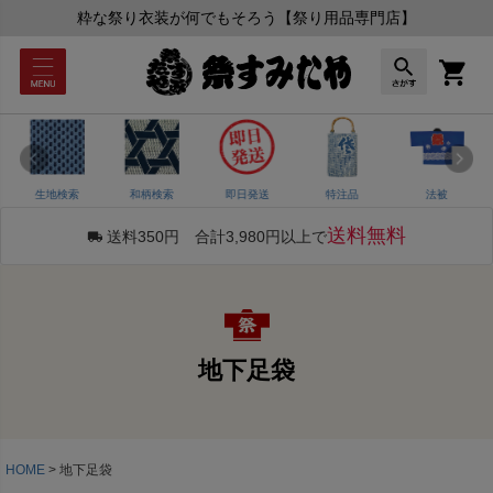
粋な祭り衣装が何でもそろう【祭り用品専門店】
生地検索
和柄検索
即日発送
特注品
法被
送料無料
送料350円 合計3,980円以上で
地下足袋
HOME
地下足袋