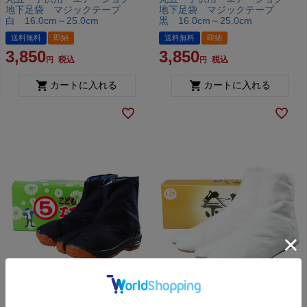
地下足袋 マジックテープ
地下足袋 マジックテープ
白 16.0cm～25.0cm
黒 16.0cm～25.0cm
送料無料
即納
送料無料
即納
3,850
3,850
税込
税込
カートに入れる
カートに入れる