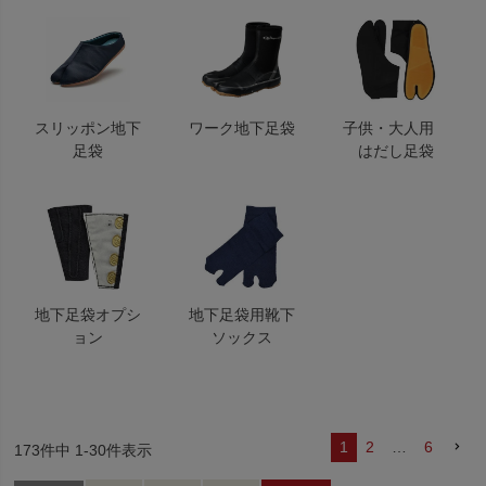
スリッポン地下
ワーク地下足袋
子供・大人用
足袋
はだし足袋
地下足袋オプシ
地下足袋用靴下
ョン
ソックス
1
2
…
6
173
件中
1
-
30
件表示