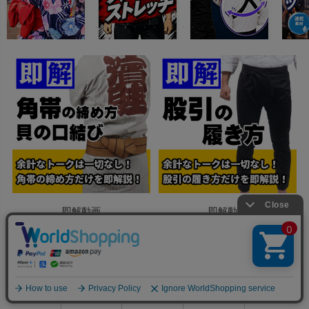
即解動画
即解動画
角帯の結び方
股引の履き方
0
利用ガイド
お問い合せ
会員ページ
店舗案内
カート