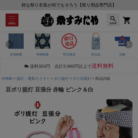
粋な祭り衣装が何でもそろう【祭り用品専門店】
生地検索
和柄検索
即日発送
特注品
法被
送料無料
送料350円 合計3,980円以上で
HOME
提灯・電気ろうそく
ポリ提灯
ポリ豆提灯
商品詳細
豆ポリ提灯 豆張分 赤輪 ピンク＆白