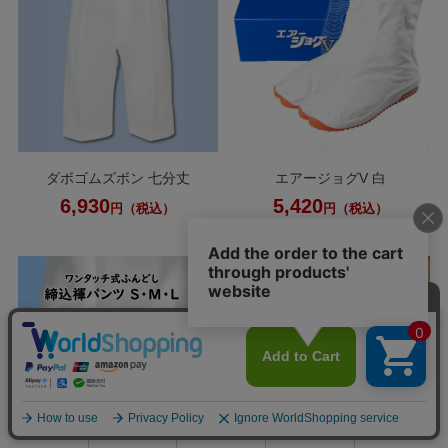
ダボゴムズボン 七分丈
エアージョグV 白
6,930
5,420
円（税込）
円（税込）
0
利用ガイド
お問い合せ
会員ページ
店舗案内
カート