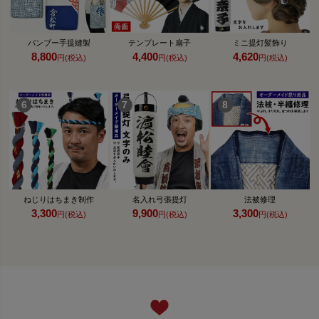
バンブー手提縫製
テンプレート扇子
ミニ提灯髪飾り
8,800
4,400
4,620
円(税込)
円(税込)
円(税込)
ねじりはちまき制作
名入れ弓張提灯
法被修理
3,300
9,900
3,300
円(税込)
円(税込)
円(税込)