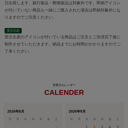
日出荷します。銀行振込・郵便振込は対象外です。即納アイコン
が付いていない商品も一緒にご購入された場合は即納対象外にな
りますのでご注意ください。
受注生産
受注生産のアイコンが付いている商品はご注文とご決済完了後に
制作させていただきます。納品までにお時間がかかりますのでご
了承ください。
CALENDER
2026年8月
2026年9月
日
月
火
水
木
金
土
日
月
火
水
木
金
土
1
1
2
3
4
5