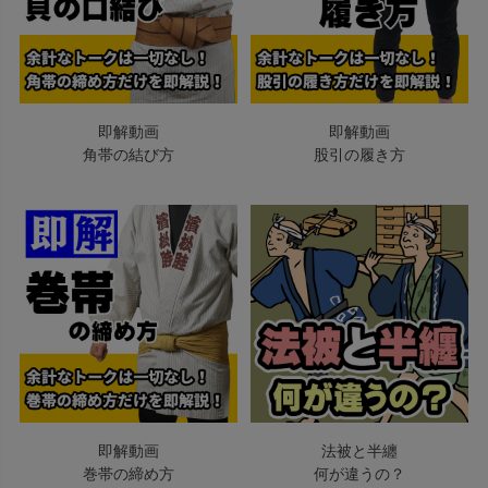
即解動画
即解動画
角帯の結び方
股引の履き方
即解動画
法被と半纏
巻帯の締め方
何が違うの？