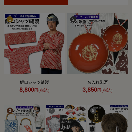
鯉口シャツ縫製
名入れ朱盃
8,800
3,850
円(税込)
円(税込)