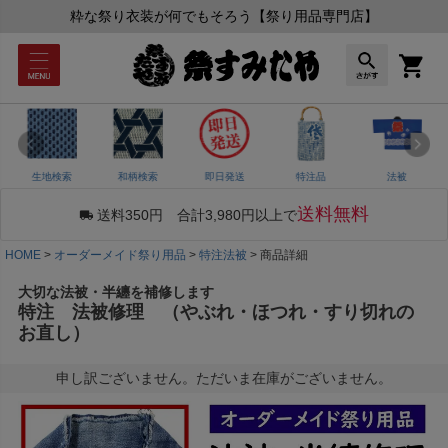
粋な祭り衣装が何でもそろう【祭り用品専門店】
生地検索
和柄検索
即日発送
特注品
法被
送料無料
送料350円 合計3,980円以上で
HOME
オーダーメイド祭り用品
特注法被
商品詳細
大切な法被・半纏を補修します
特注 法被修理 （やぶれ・ほつれ・すり切れの
お直し）
申し訳ございません。ただいま在庫がございません。