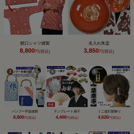
鯉口シャツ縫製
名入れ朱盃
8,800
3,850
円(税込)
円(税込)
バンブー手提縫製
テンプレート扇子
ミニ提灯髪飾り
8,800
4,400
4,620
円(税込)
円(税込)
円(税込)