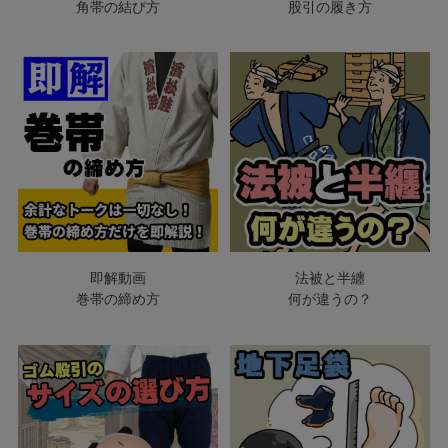
角帯の結び方
股引の履き方
即解動画
法被と半纏
巻帯の締め方
何が違うの？