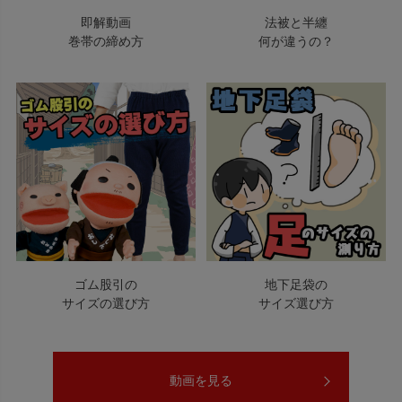
即解動画
法被と半纏
巻帯の締め方
何が違うの？
ゴム股引の
地下足袋の
サイズの選び方
サイズ選び方
動画を見る