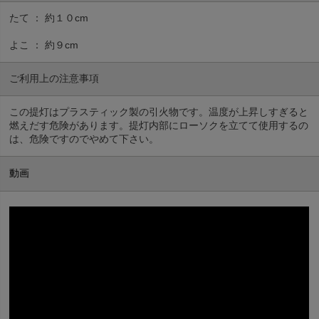
たて ： 約１０cm
よこ ： 約９cm
ご利用上の注意事項
この提灯はプラスティック製の引火物です。温度が上昇しすぎると
燃えだす危険があります。提灯内部にローソクを立てて使用するの
は、危険ですのでやめて下さい。