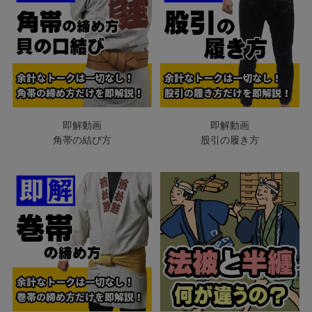
即解動画
即解動画
角帯の結び方
股引の履き方