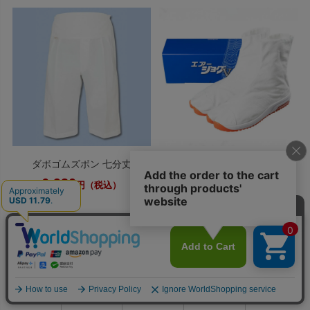
ダボゴムズボン 七分丈
エアージョグV 白
6,930
5,420
円（税込）
円（税込）
0
利用ガイド
お問い合せ
会員ページ
店舗案内
カート