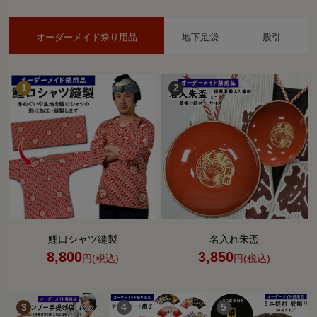
オーダーメイド祭り用品
地下足袋
股引
鯉口シャツ縫製
名入れ朱盃
8,800
3,850
円(税込)
円(税込)