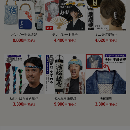
バンブー手提縫製
テンプレート扇子
ミニ提灯髪飾り
8,800
4,400
4,620
円(税込)
円(税込)
円(税込)
ねじりはちまき制作
名入れ弓張提灯
法被修理
3,300
9,900
3,300
円(税込)
円(税込)
円(税込)