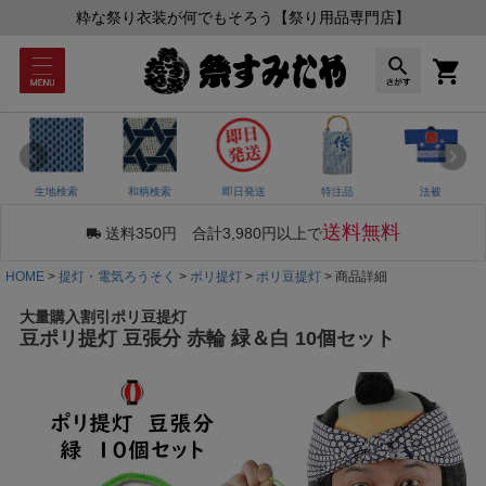
粋な祭り衣装が何でもそろう【祭り用品専門店】
生地検索
和柄検索
即日発送
特注品
法被
送料無料
送料350円 合計3,980円以上で
HOME
提灯・電気ろうそく
ポリ提灯
ポリ豆提灯
商品詳細
大量購入割引ポリ豆提灯
豆ポリ提灯 豆張分 赤輪 緑＆白 10個セット