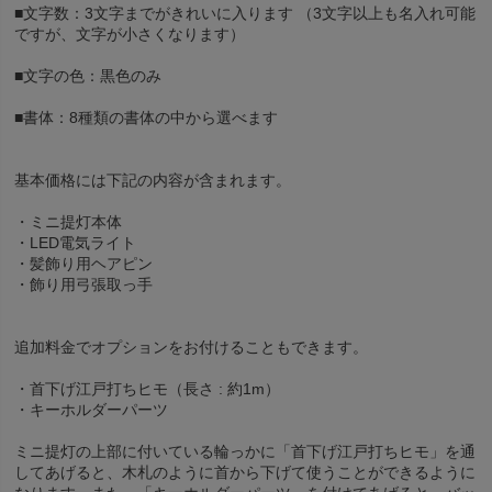
■文字数：3文字までがきれいに入ります （3文字以上も名入れ可能
ですが、文字が小さくなります）
■文字の色：黒色のみ
■書体：8種類の書体の中から選べます
基本価格には下記の内容が含まれます。
・ミニ提灯本体
・LED電気ライト
・髪飾り用ヘアピン
・飾り用弓張取っ手
追加料金でオプションをお付けることもできます。
・首下げ江戸打ちヒモ（長さ : 約1m）
・キーホルダーパーツ
ミニ提灯の上部に付いている輪っかに「首下げ江戸打ちヒモ」を通
してあげると、木札のように首から下げて使うことができるように