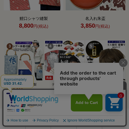
鯉口シャツ縫製
名入れ朱盃
8,800
3,850
円(税込)
円(税込)
バンブー手提縫製
テンプレート扇子
ミニ提灯髪飾り
8,800
4,400
4,620
円(税込)
円(税込)
円(税込)
0
利用ガイド
お問い合せ
会員ページ
店舗案内
カート