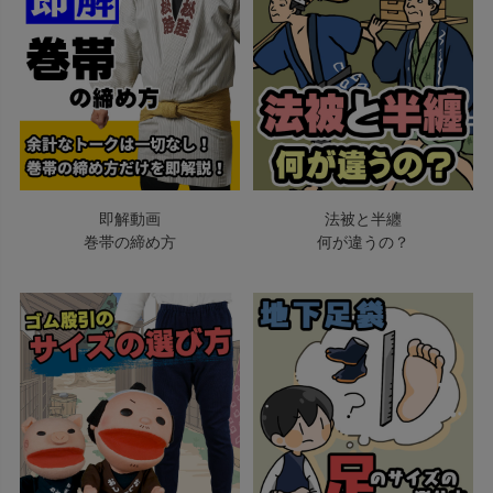
即解動画
法被と半纏
巻帯の締め方
何が違うの？