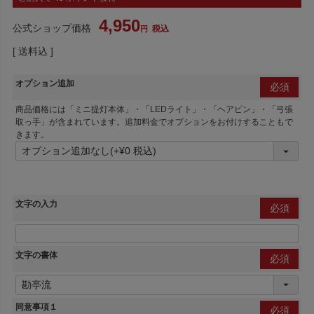
4,950
公式ショップ価格
税込
送料込
オプション追加
(必
商品価格には「ミニ提灯本体」・「LEDライト」・「ヘアピン」・「弓張
須)
取っ手」が含まれています。追加料金でオプションをお付けすることもで
きます。
文字の入力
(必
須)
文字の書体
(必
須)
同意事項１