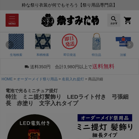
粋な祭り衣装が何でもそろう【祭り用品専門店】
生地検索
和柄検索
即日発送
特注品
法被
送料無料
送料350円 合計3,980円以上で
HOME
オーダーメイド祭り用品
名前入れ提灯
商品詳細
電池で光るミニチュア提灯
特注 ミニ提灯髪飾り LEDライト付き 弓張細
長 赤塗り 文字入れタイプ