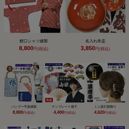
鯉口シャツ縫製
名入れ朱盃
8,800
3,850
円(税込)
円(税込)
バンブー手提縫製
テンプレート扇子
ミニ提灯髪飾り
8,800
4,400
4,620
円(税込)
円(税込)
円(税込)