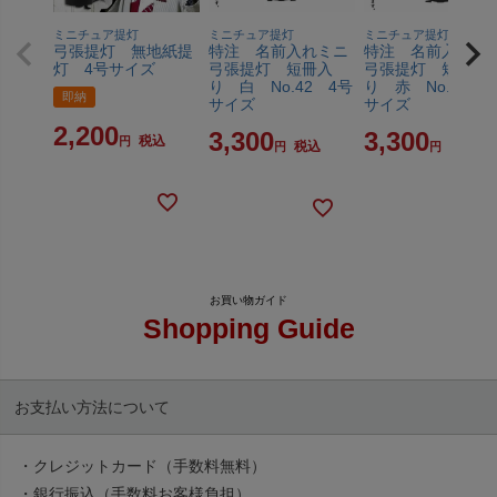
ミニチュア提灯
ミニチュア提灯
ミニチュア提灯
弓張提灯 無地紙提
特注 名前入れミニ
特注 名前入れミ
灯 4号サイズ
弓張提灯 短冊入
弓張提灯 短冊入
り 白 No.42 4号
り 赤 No.44 4
即納
サイズ
サイズ
2,200
3,300
3,300
税込
税込
税込
Shopping Guide
お支払い方法について
・クレジットカード（手数料無料）
・銀行振込（手数料お客様負担）