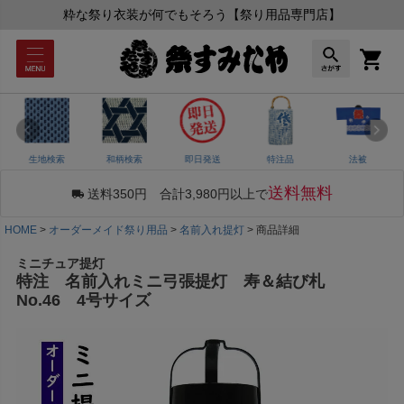
粋な祭り衣装が何でもそろう【祭り用品専門店】
生地検索
和柄検索
即日発送
特注品
法被
送料無料
送料350円 合計3,980円以上で
HOME
オーダーメイド祭り用品
名前入れ提灯
商品詳細
ミニチュア提灯
特注 名前入れミニ弓張提灯 寿＆結び札
No.46 4号サイズ