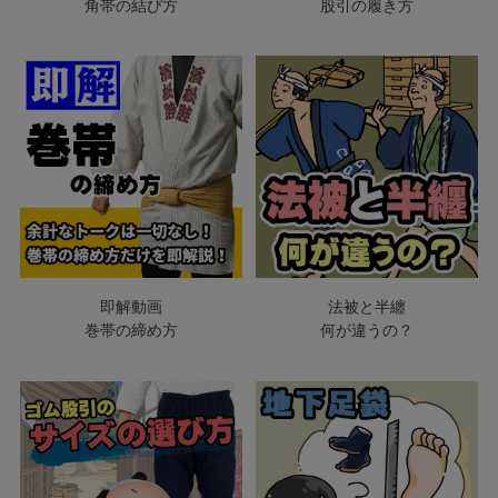
角帯の結び方
股引の履き方
即解動画
法被と半纏
巻帯の締め方
何が違うの？