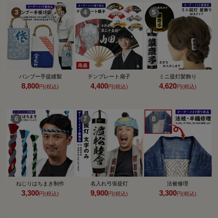
バンブー手提縫製
テンプレート扇子
ミニ提灯髪飾り
8,800
4,400
4,620
円(税込)
円(税込)
円(税込)
ねじりはちまき制作
名入れ弓張提灯
法被修理
3,300
9,900
3,300
円(税込)
円(税込)
円(税込)