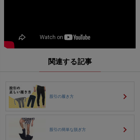
股引の履き方
股引の簡単な脱ぎ方