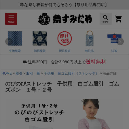
粋な祭り衣装が何でもそろう【祭り用品専門店】
生地検索
和柄検索
即日発送
特注品
法被
送料無料
送料350円 合計3,980円以上で
HOME
股引
股引 白
子供用 白ゴム股引（ストレッチ）
商品詳細
のびのびストレッチ 子供用 白ゴム股引 ゴム
ズボン １号・２号