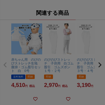
関連する商品
赤ちゃん用 のびの
のびのびストレッ
のびのびストレッ
びストレッチ生地
チ 子供用 白ゴム
チ 子供用 白ゴ
腹掛・ゴム股引セッ
股引 ゴムズボン
股引 ゴムズボ
ト 白 0号
１号・２号
３号・４号
送料無料
即納
即納
即納
4,510
2,970
3,190
税込
税込
税込