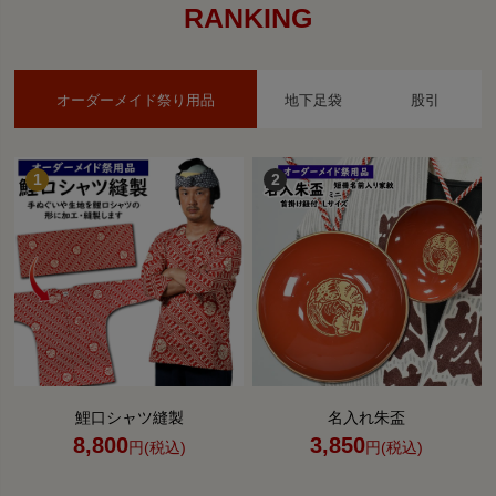
RANKING
オーダーメイド祭り用品
地下足袋
股引
鯉口シャツ縫製
名入れ朱盃
8,800
3,850
円(税込)
円(税込)