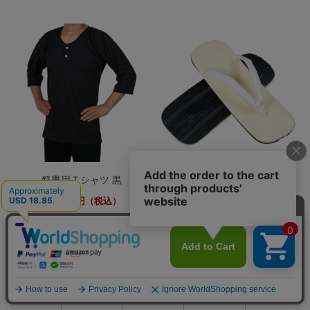
祭専用Ｔシャツ 黒
坪下り先反雪駄
5,500
3,960
円（税込）
円（税込）
0
利用ガイド
お問い合せ
会員ページ
店舗案内
カート