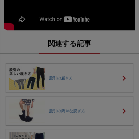
股引の履き方
股引の簡単な脱ぎ方