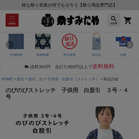
粋な祭り衣装が何でもそろう【祭り用品専門店】
生地検索
和柄検索
即日発送
特注品
法被
送料無料
送料350円 合計3,980円以上で
HOME
股引
股引 白
子供用 白股引（ストレッチ）
商品詳細
のびのびストレッチ 子供用 白股引 ３号・４
号