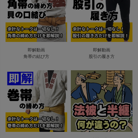
即解動画
即解動画
角帯の結び方
股引の履き方