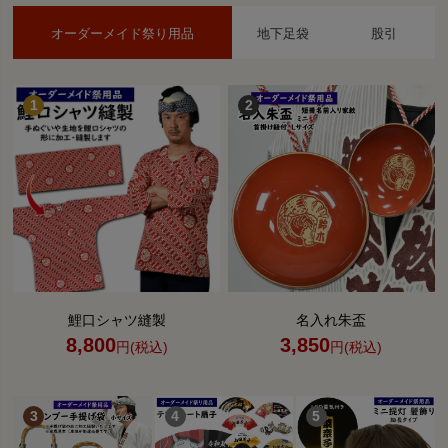
オーダーメイド祭り用品
地下足袋
股引
鯉口シャツ縫製
名入れ朱盃
8,800
3,850
円(税込)
円(税込)