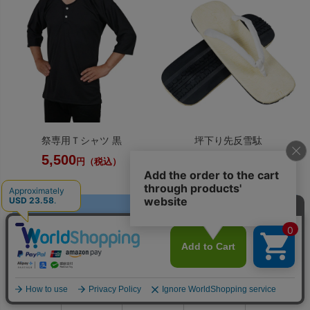
祭専用Ｔシャツ 黒
坪下り先反雪駄
5,500
3,960
円（税込）
円（税込）
0
利用ガイド
お問い合せ
会員ページ
店舗案内
カート