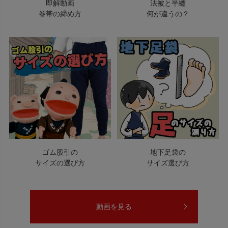
即解動画
法被と半纏
巻帯の締め方
何が違うの？
ゴム股引の
地下足袋の
サイズの選び方
サイズ選び方
動画を見る