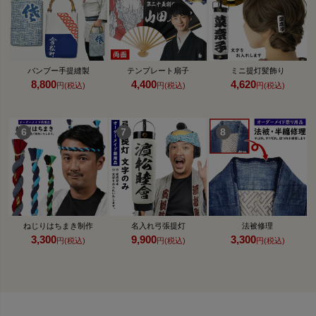
バンブー手提縫製
テンプレート扇子
ミニ提灯髪飾り
8,800
4,400
4,620
円(税込)
円(税込)
円(税込)
ねじりはちまき制作
名入れ弓張提灯
法被修理
3,300
9,900
3,300
円(税込)
円(税込)
円(税込)