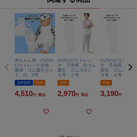
赤ちゃん用 のびの
のびのびストレッ
のびのびストレッ
びストレッチ生地
チ 子供用 白ゴム
チ 子供用 白ゴ
腹掛・ゴム股引セッ
股引 ゴムズボン
股引 ゴムズボ
ト 白 0号
１号・２号
３号・４号
送料無料
即納
即納
即納
4,510
2,970
3,190
税込
税込
税込