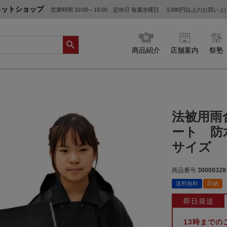
ネットショップ
営業時間 10:00～19:00 定休日 毎週水曜日
3,980円以上のお買い
商品紹介
店舗案内
祭塾
法被用雨
ート 防
サイズ
商品番号
30000328
送料無料
即納
即日発送
13時まで