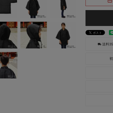
送料3
初