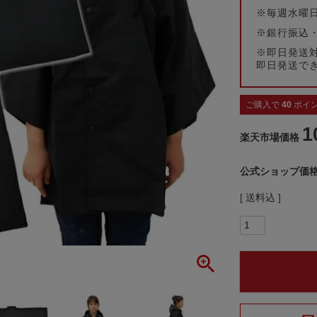
※毎週水曜
※銀行振込
※即日発送
即日発送で
ご購入で
40
ポイ
1
楽天市場価格
公式ショップ価
送料込