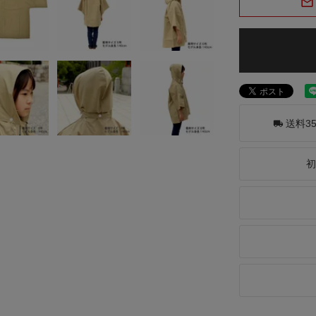
送料3
初