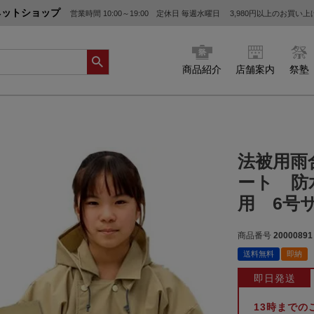
ネットショップ
営業時間 10:00～19:00 定休日 毎週水曜日
3,980円以上のお買い
商品紹介
店舗案内
祭塾
法被用雨
ート 防
用 6号
商品番号
20000891
送料無料
即納
即日発送
13時まで