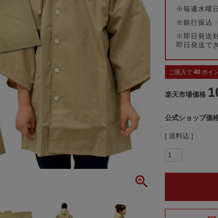
※毎週水曜
※銀行振込
※即日発送
即日発送で
ご購入で
40
ポイ
1
楽天市場価格
公式ショップ価
送料込