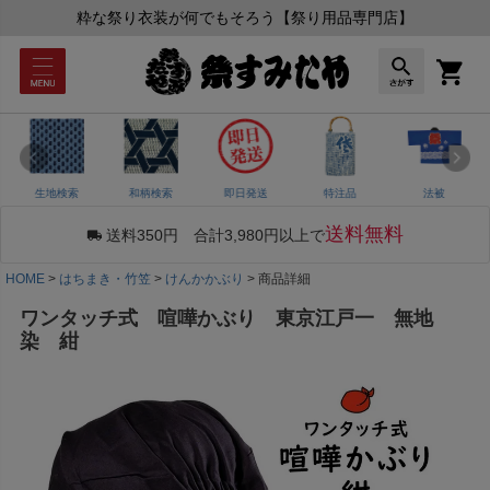
粋な祭り衣装が何でもそろう【祭り用品専門店】
生地検索
和柄検索
即日発送
特注品
法被
送料無料
送料350円 合計3,980円以上で
HOME
はちまき・竹笠
けんかかぶり
商品詳細
ワンタッチ式 喧嘩かぶり 東京江戸一 無地
染 紺