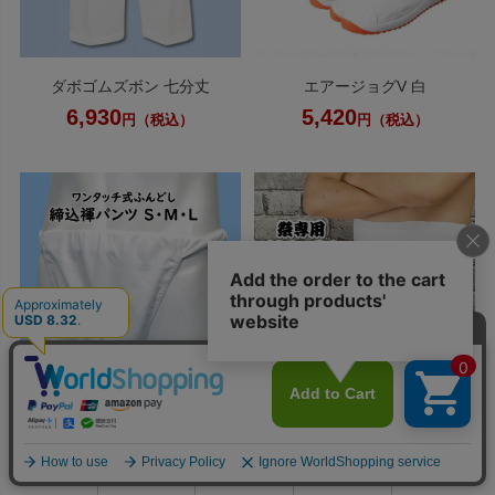
ダボゴムズボン 七分丈
エアージョグV 白
6,930
5,420
円（税込）
円（税込）
ふんどしパンツ 白
腹巻 白
0
4,950
1,870
円（税込）
円（税込）
利用ガイド
お問い合せ
会員ページ
店舗案内
カート