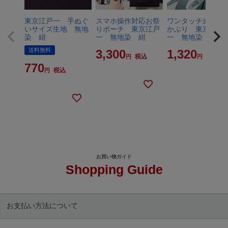
東京江戸一 手ぬぐ
スマホ操作対応お祭
ワンタッチ式 喧
いサイズ生地 無地
りポーチ 東京江戸
かぶり 東京江戸
染 紺
一 無地染 紺
一 無地染 紺
送料無料
3,300
1,320
税込
税込
770
税込
Shopping Guide
お支払い方法について