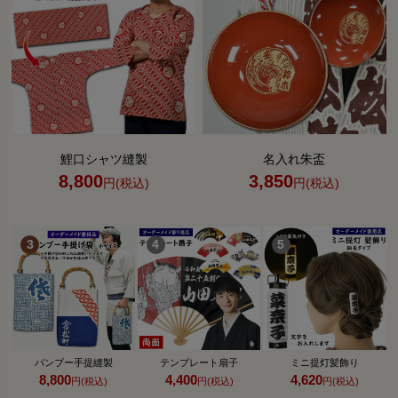
鯉口シャツ縫製
名入れ朱盃
8,800
3,850
円(税込)
円(税込)
バンブー手提縫製
テンプレート扇子
ミニ提灯髪飾り
8,800
4,400
4,620
円(税込)
円(税込)
円(税込)