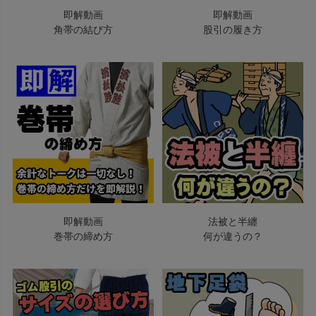
即解動画
即解動画
角帯の結び方
股引の履き方
即解動画
法被と半纏
巻帯の締め方
何が違うの？