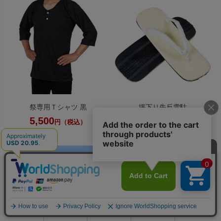
祭専用Ｔシャツ 黒
坪下り先反雪駄
5,500
3,960
円（税込）
円（税込）
0
利用ガイド
お問い合せ
会員ページ
店舗案内
カート