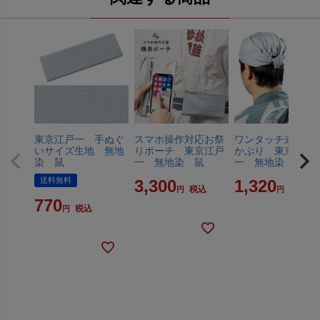
東京江戸一 手ぬぐ
スマホ操作対応お祭
ワンタッチ式 喧
いサイズ生地 無地
りポーチ 東京江戸
かぶり 東京江戸
染 鼠
一 無地染 鼠
一 無地染 鼠
送料無料
3,300
1,320
税込
税込
770
税込