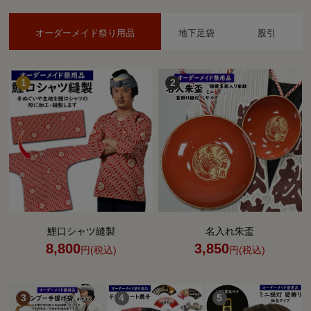
オーダーメイド祭り用品
地下足袋
股引
鯉口シャツ縫製
名入れ朱盃
8,800
3,850
円(税込)
円(税込)