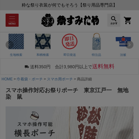
粋な祭り衣装が何でもそろう【祭り用品専門店】
生地検索
和柄検索
即日発送
特注品
法被
送料無料
送料350円 合計3,980円以上で
HOME
巾着袋・ポーチ
スマホ用ポーチ
商品詳細
スマホ操作対応お祭りポーチ 東京江戸一 無地
染 鼠