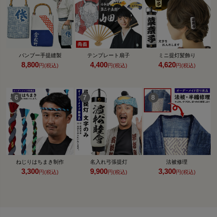
バンブー手提縫製
テンプレート扇子
ミニ提灯髪飾り
8,800
4,400
4,620
円(税込)
円(税込)
円(税込)
ねじりはちまき制作
名入れ弓張提灯
法被修理
3,300
9,900
3,300
円(税込)
円(税込)
円(税込)