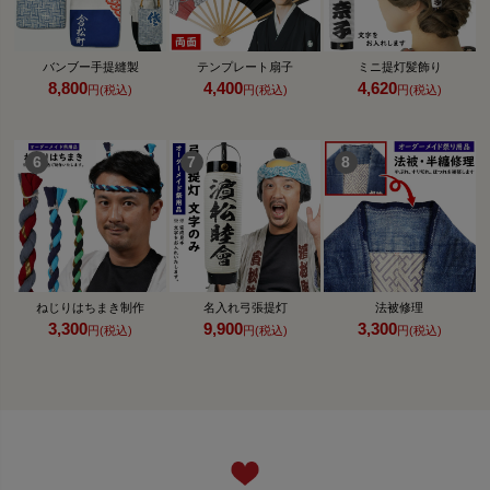
バンブー手提縫製
テンプレート扇子
ミニ提灯髪飾り
8,800
4,400
4,620
円(税込)
円(税込)
円(税込)
ねじりはちまき制作
名入れ弓張提灯
法被修理
3,300
9,900
3,300
円(税込)
円(税込)
円(税込)