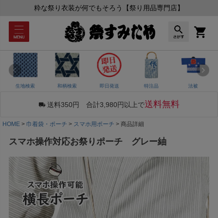
粋な祭り衣装が何でもそろう【祭り用品専門店】
生地検索
和柄検索
即日発送
特注品
法被
送料無料
送料350円 合計3,980円以上で
HOME
巾着袋・ポーチ
スマホ用ポーチ
商品詳細
スマホ操作対応お祭りポーチ グレー紬