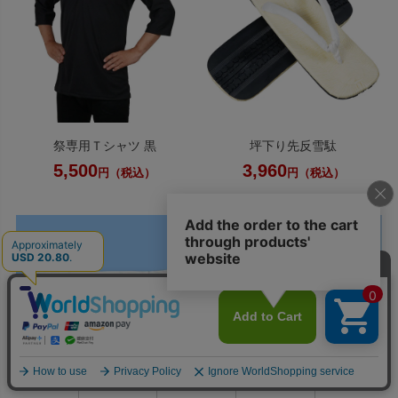
祭専用Ｔシャツ 黒
坪下り先反雪駄
5,500
3,960
円（税込）
円（税込）
0
利用ガイド
お問い合せ
会員ページ
店舗案内
カート