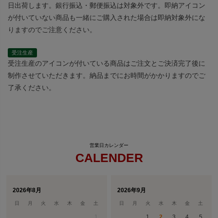
日出荷します。銀行振込・郵便振込は対象外です。即納アイコン
が付いていない商品も一緒にご購入された場合は即納対象外にな
りますのでご注意ください。
受注生産
受注生産のアイコンが付いている商品はご注文とご決済完了後に
制作させていただきます。納品までにお時間がかかりますのでご
了承ください。
CALENDER
2026年8月
2026年9月
日
月
火
水
木
金
土
日
月
火
水
木
金
土
1
1
2
3
4
5