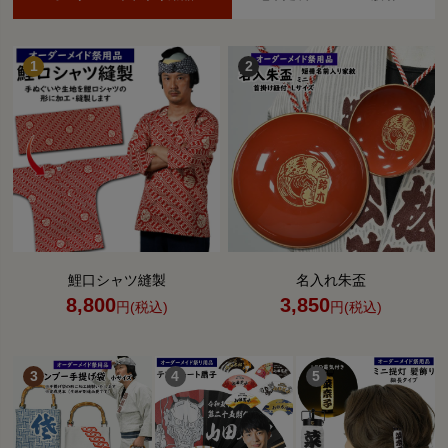
鯉口シャツ縫製
名入れ朱盃
8,800
3,850
円(税込)
円(税込)