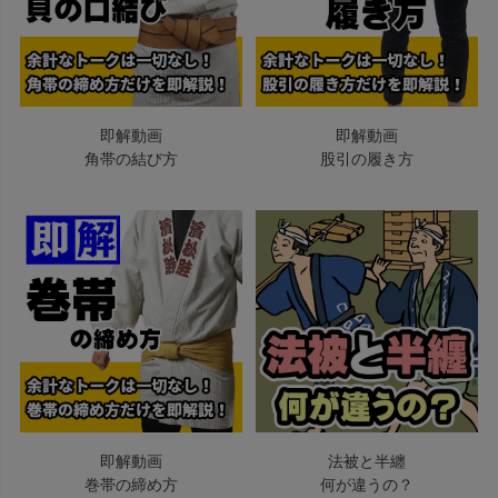
即解動画
即解動画
角帯の結び方
股引の履き方
即解動画
法被と半纏
巻帯の締め方
何が違うの？