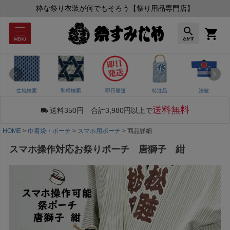
粋な祭り衣装が何でもそろう【祭り用品専門店】
生地検索
和柄検索
即日発送
特注品
法被
送料無料
送料350円 合計3,980円以上で
HOME
巾着袋・ポーチ
スマホ用ポーチ
商品詳細
スマホ操作対応お祭りポーチ 唐獅子 紺