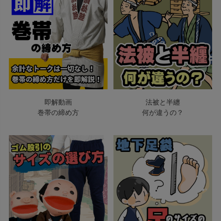
即解動画
法被と半纏
巻帯の締め方
何が違うの？