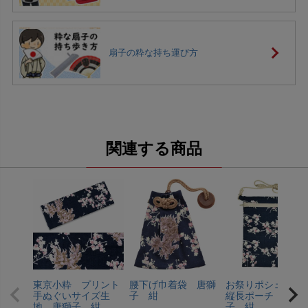
扇子の粋な持ち運び方
関連する商品
東京小粋 プリント
腰下げ巾着袋 唐獅
お祭りポシェッ
手ぬぐいサイズ生
子 紺
縦長ポーチ 唐獅
地 唐獅子 紺
子 紺