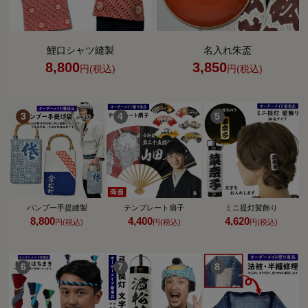
鯉口シャツ縫製
名入れ朱盃
8,800
3,850
円(税込)
円(税込)
バンブー手提縫製
テンプレート扇子
ミニ提灯髪飾り
8,800
4,400
4,620
円(税込)
円(税込)
円(税込)