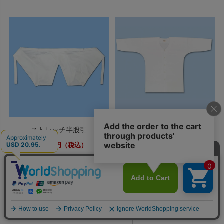
ストレッチ半股引
鯉口シャツ 晒
4,180
6,600
円（税込）
円（税込）
0
利用ガイド
お問い合せ
会員ページ
店舗案内
カート