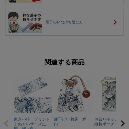
扇子の粋な持ち運び方
関連する商品
東京小粋 プリント
腰下げ巾着袋 鯉
お祭りポシェッ
手ぬぐいサイズ生
白
縦長ポーチ 鯉 
地 鯉（白）