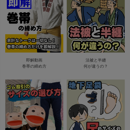
即解動画
法被と半纏
巻帯の締め方
何が違うの？