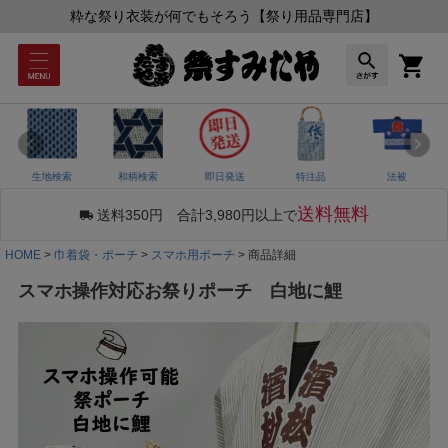
粋な祭り衣装が何でもそろう【祭り用品専門店】
生地検索
和柄検索
即日発送
特注品
法被
送料無料
送料350円 合計3,980円以上で
HOME
巾着袋・ポーチ
スマホ用ポーチ
商品詳細
スマホ操作対応お祭りポーチ 白地に鯉