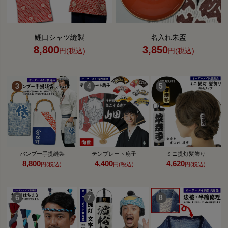
鯉口シャツ縫製
名入れ朱盃
8,800
3,850
円(税込)
円(税込)
バンブー手提縫製
テンプレート扇子
ミニ提灯髪飾り
8,800
4,400
4,620
円(税込)
円(税込)
円(税込)