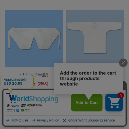
ストレッチ半股引
鯉口シャツ 晒
4,180
6,600
円（税込）
円（税込）
0
利用ガイド
お問い合せ
会員ページ
店舗案内
カート