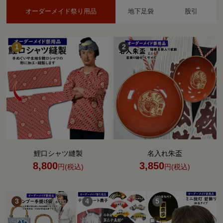
オーダーメイド祭り用品
地下足袋
股引
鯉口シャツ縫製
名入れ朱盃
8,800
3,850
円(税込)
円(税込)