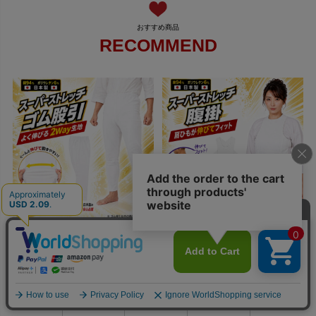
RECOMMEND
ストレッチ股引
ストレッチ腹掛
8,800
8,800
円（税込）
円（税込）
0
利用ガイド
お問い合せ
会員ページ
店舗案内
カート