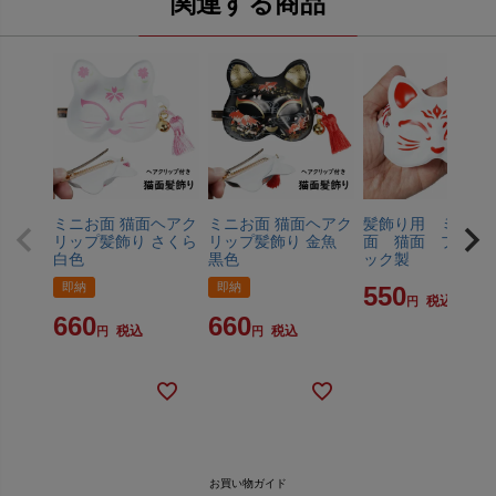
関連する商品
ミニお面 猫面ヘアク
ミニお面 猫面ヘアク
髪飾り用 ミニお
リップ髪飾り さくら
リップ髪飾り 金魚
面 猫面 プラス
白色
黒色
ック製
即納
即納
550
税込
660
660
税込
税込