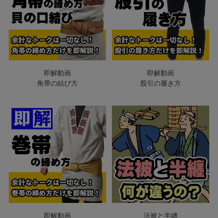
即解動画
即解動画
角帯の結び方
股引の履き方
即解動画
法被と半纏