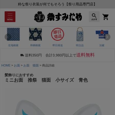
粋な祭り衣装が何でもそろう【祭り用品専門店】
生地検索
和柄検索
即日発送
特注品
法被
送料無料
送料350円 合計3,980円以上で
HOME
お面
お面 猫面
商品詳細
髪飾りにおすすめ
ミニお面 推祭 猫面 小サイズ 青色