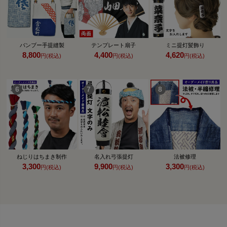
バンブー手提縫製
テンプレート扇子
ミニ提灯髪飾り
8,800
4,400
4,620
円(税込)
円(税込)
円(税込)
ねじりはちまき制作
名入れ弓張提灯
法被修理
3,300
9,900
3,300
円(税込)
円(税込)
円(税込)