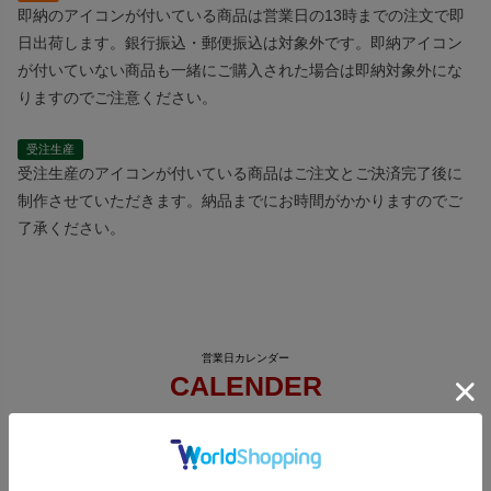
即納のアイコンが付いている商品は営業日の13時までの注文で即
日出荷します。銀行振込・郵便振込は対象外です。即納アイコン
が付いていない商品も一緒にご購入された場合は即納対象外にな
りますのでご注意ください。
受注生産
受注生産のアイコンが付いている商品はご注文とご決済完了後に
制作させていただきます。納品までにお時間がかかりますのでご
了承ください。
CALENDER
2026年8月
2026年9月
日
月
火
水
木
金
土
日
月
火
水
木
金
土