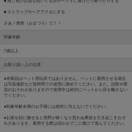
■ 推し色のお面をぬいぐるみやペットに着けたり飾ったりする
■ ストラップやヘアアクセにする
さあ！推祭（おまつり）だ！！
対象年齢
7歳以上
お取り扱い上の注意
●本製品はペット用玩具ではありません。ペットに着用させる場合
は写真撮影など短時間での使用に留めてください。また、誤飲や窒
息のおそれがありますので使用中は絶対にペットから目を離さない
でください。
●対象年齢未満のお子様には絶対に与えないでください。
●お面を顔に被せると視野が狭くなり思わぬ事故を引き起こすおそ
れがあります。着用する際は頭かおでこに着けて遊んでください。