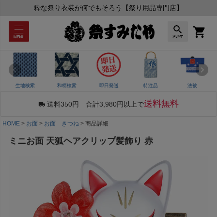
粋な祭り衣装が何でもそろう【祭り用品専門店】
生地検索
和柄検索
即日発送
特注品
法被
送料無料
送料350円 合計3,980円以上で
HOME
お面
お面 きつね
商品詳細
ミニお面 天狐ヘアクリップ髪飾り 赤