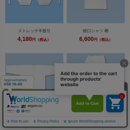
ストレッチ半股引
鯉口シャツ 晒
4,180
6,600
円（税込）
円（税込）
0
ダボシャツ 晒
ダボゴムズボン 晒
利用ガイド
お問い合せ
会員ページ
店舗案内
カート
7,370
7,810
円（税込）
円（税込）