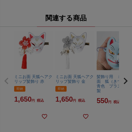
関連する商品
ミニお面 天狐ヘアク
ミニお面 天狐ヘアク
髪飾り用 ミニお
リップ髪飾り 赤
リップ髪飾り 金
面 狐（きつね
青色 プラスチッ
即納
即納
製
1,650
1,650
550
税込
税込
税込