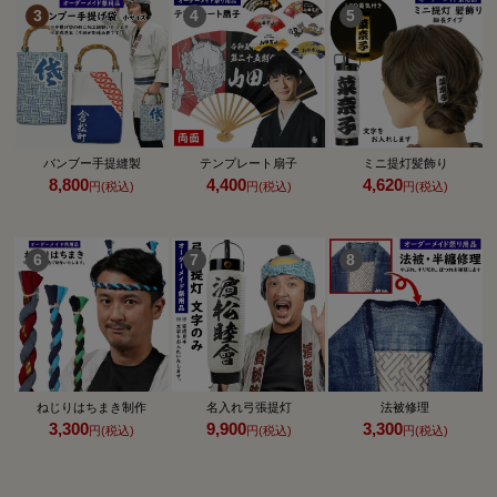
バンブー手提縫製
テンプレート扇子
ミニ提灯髪飾り
8,800
4,400
4,620
円(税込)
円(税込)
円(税込)
ねじりはちまき制作
名入れ弓張提灯
法被修理
3,300
9,900
3,300
円(税込)
円(税込)
円(税込)