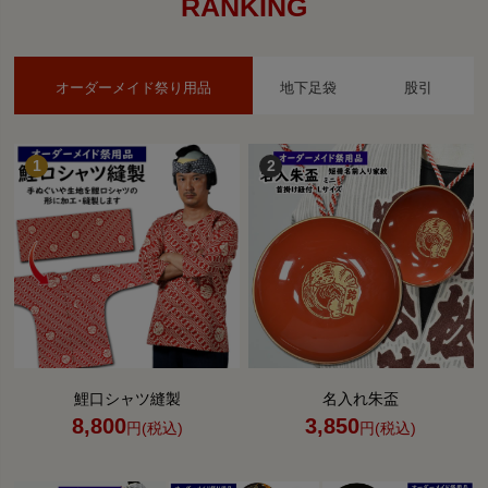
RANKING
オーダーメイド祭り用品
地下足袋
股引
鯉口シャツ縫製
名入れ朱盃
8,800
3,850
円(税込)
円(税込)