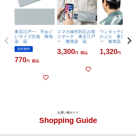
東京江戸一 手ぬぐ
スマホ操作対応お祭
ワンタッチ式 喧
いサイズ生地 無地
りポーチ 東京江戸
かぶり 東京江戸
染 鼠
一 無地染 鼠
一 無地染 鼠
送料無料
3,300
1,320
税込
税込
770
税込
Shopping Guide