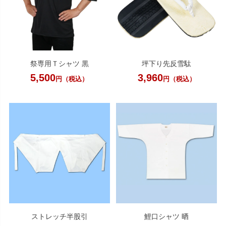
祭専用Ｔシャツ 黒
坪下り先反雪駄
5,500
3,960
円（税込）
円（税込）
ストレッチ半股引
鯉口シャツ 晒