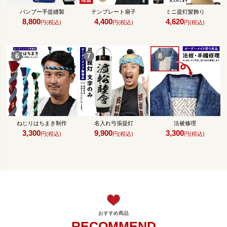
バンブー手提縫製
テンプレート扇子
ミニ提灯髪飾り
8,800
4,400
4,620
円(税込)
円(税込)
円(税込)
ねじりはちまき制作
名入れ弓張提灯
法被修理
3,300
9,900
3,300
円(税込)
円(税込)
円(税込)
RECOMMEND