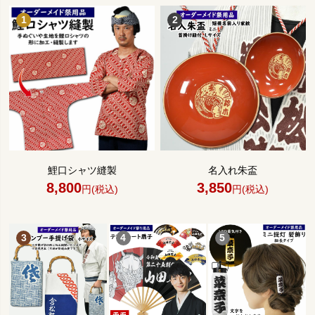
鯉口シャツ縫製
名入れ朱盃
8,800
3,850
円(税込)
円(税込)