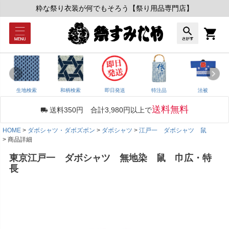
粋な祭り衣装が何でもそろう【祭り用品専門店】
生地検索
和柄検索
即日発送
特注品
法被
送料無料
送料350円 合計3,980円以上で
HOME
ダボシャツ・ダボズボン
ダボシャツ
江戸一 ダボシャツ 鼠
商品詳細
東京江戸一 ダボシャツ 無地染 鼠 巾広・特
長