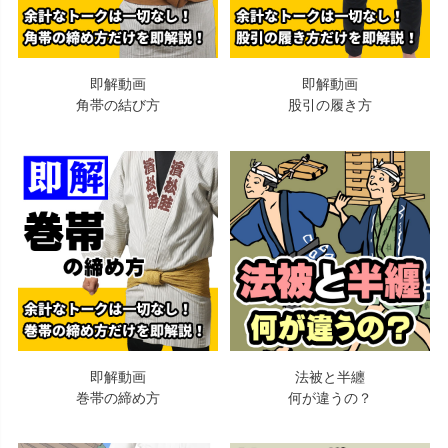
即解動画
即解動画
角帯の結び方
股引の履き方
即解動画
法被と半纏
巻帯の締め方
何が違うの？