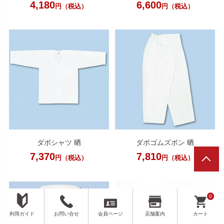
4,180
6,600
円（税込）
円（税込）
ダボシャツ 晒
ダボゴムズボン 晒
7,370
7,810
円（税込）
円（税込）
0
利用ガイド
お問い合せ
会員ページ
店舗案内
カート