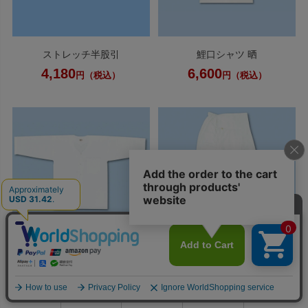
ストレッチ半股引
鯉口シャツ 晒
4,180
6,600
円（税込）
円（税込）
ダボシャツ 晒
ダボゴムズボン 晒
0
7,370
7,810
円（税込）
円（税込）
利用ガイド
お問い合せ
会員ページ
店舗案内
カート