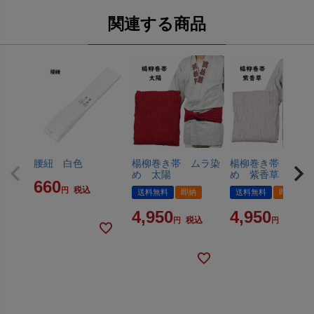
関連する商品
腰紐 白色
楊柳巻き帯 ムラ染
楊柳巻き帯 ムラ
め 太陽
め 紫香草
660
税込
送料無料
即納
送料無料
即納
4,950
4,950
税込
税込