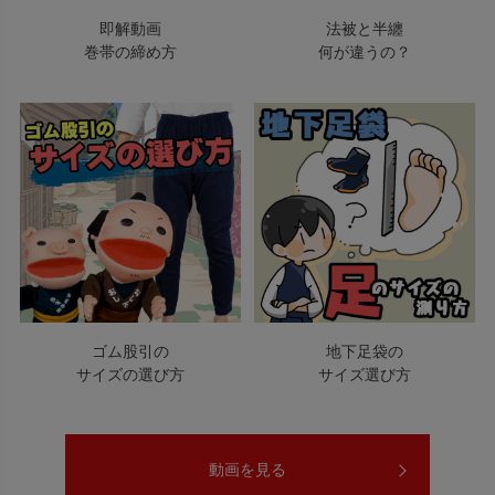
即解動画
法被と半纏
巻帯の締め方
何が違うの？
ゴム股引の
地下足袋の
サイズの選び方
サイズ選び方
動画を見る