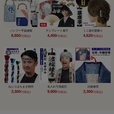
バンブー手提縫製
テンプレート扇子
ミニ提灯髪飾り
8,800
4,400
4,620
円(税込)
円(税込)
円(税込)
ねじりはちまき制作
名入れ弓張提灯
法被修理
3,300
9,900
3,300
円(税込)
円(税込)
円(税込)