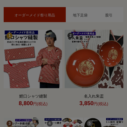
オーダーメイド祭り用品
地下足袋
股引
鯉口シャツ縫製
名入れ朱盃
8,800
3,850
円(税込)
円(税込)