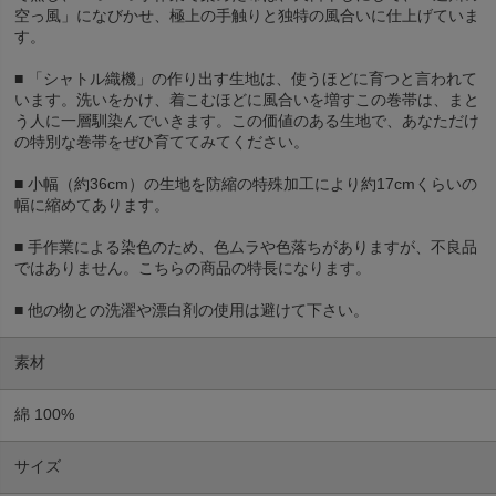
空っ風」になびかせ、極上の手触りと独特の風合いに仕上げていま
す。
■ 「シャトル織機」の作り出す生地は、使うほどに育つと言われて
います。洗いをかけ、着こむほどに風合いを増すこの巻帯は、まと
う人に一層馴染んでいきます。この価値のある生地で、あなただけ
の特別な巻帯をぜひ育ててみてください。
■ 小幅（約36cm）の生地を防縮の特殊加工により約17cmくらいの
幅に縮めてあります。
■ 手作業による染色のため、色ムラや色落ちがありますが、不良品
ではありません。こちらの商品の特長になります。
■ 他の物との洗濯や漂白剤の使用は避けて下さい。
素材
綿 100%
サイズ