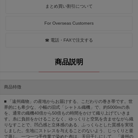
まとめ買い割引について
For Overseas Customers
☎ 電話・FAXで注文する
商品特徴
■ 「遠州織物」の産地からお届けする、こだわりの巻き帯です。世
界的にも希少な、小幅の旧式「シャトル織機」で、約5000mの糸
を、通常の織機40倍から50倍もの時間をかけて織り上げていきま
す。糸に負担をかけることなく、ゆっくりと空気を含ませながら織
りなすことで、凹凸感と立体感のある、ふっくらとした質感を実現
しました。生地にストレスを与えることのないよう、じっくりと釜
で蒸し、一つ一つ手作業で染めた布は、天日干しにして、「遠州の