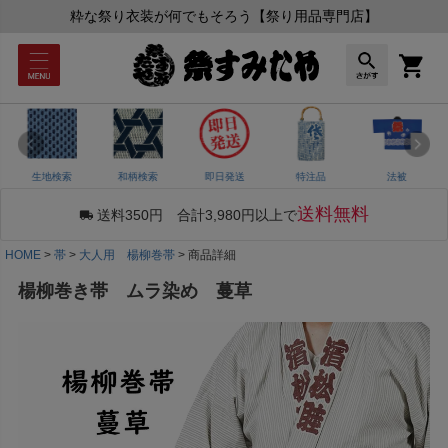
粋な祭り衣装が何でもそろう【祭り用品専門店】
生地検索
和柄検索
即日発送
特注品
法被
送料無料
送料350円 合計3,980円以上で
HOME
帯
大人用 楊柳巻帯
商品詳細
楊柳巻き帯 ムラ染め 蔓草