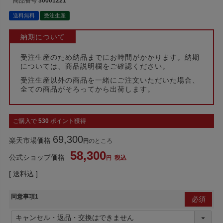
商品番号
30001221
送料無料
受注生産
納期について
受注生産のため納品までにお時間がかかります。納期
については、商品説明欄をご確認ください。
受注生産以外の商品を一緒にご注文いただいた場合、
全ての商品がそろってから出荷します。
ご購入で
530
ポイント獲得
69,300
楽天市場価格
のところ
58,300
公式ショップ価格
税込
送料込
同意事項1
(必
須)