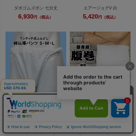
ダボゴムズボン 七分丈
エアージョグV 白
6,930
5,420
円（税込）
円（税込）
ふんどしパンツ 白
腹巻 白
4,950
1,870
円（税込）
円（税込）
0
利用ガイド
お問い合せ
会員ページ
店舗案内
カート
おすすめ商品を見る