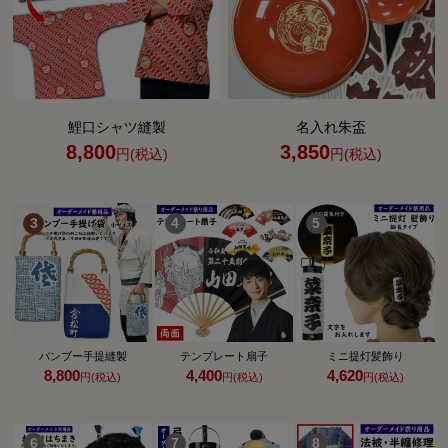
鯉口シャツ縫製
名入れ朱盃
8,800
3,850
円(税込)
円(税込)
バンブー手提縫製
テンプレート扇子
ミニ提灯髪飾り
8,800
4,400
4,620
円(税込)
円(税込)
円(税込)