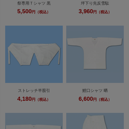
祭専用Ｔシャツ 黒
坪下り先反雪駄
5,500
3,960
円（税込）
円（税込）
ストレッチ半股引
鯉口シャツ 晒
4,180
6,600
円（税込）
円（税込）