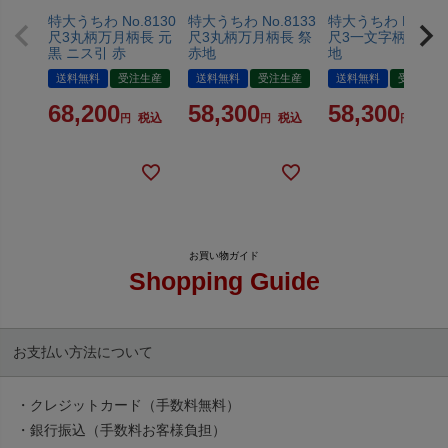
特大うちわ No.8130
特大うちわ No.8133
特大うちわ No.813
尺3丸柄万月柄長 元
尺3丸柄万月柄長 祭
尺3一文字柄長 祭 
黒 ニス引 赤
赤地
地
送料無料
受注生産
送料無料
受注生産
送料無料
受注生産
68,200
58,300
58,300
税込
税込
税込
Shopping Guide
お支払い方法について
・クレジットカード（手数料無料）
・銀行振込（手数料お客様負担）