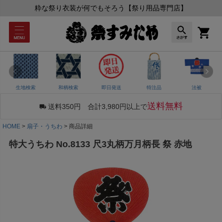
粋な祭り衣装が何でもそろう【祭り用品専門店】
生地検索
和柄検索
即日発送
特注品
法被
送料無料
送料350円 合計3,980円以上で
HOME
扇子・うちわ
商品詳細
特大うちわ No.8133 尺3丸柄万月柄長 祭 赤地