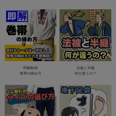
即解動画
法被と半纏
巻帯の締め方
何が違うの？