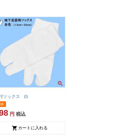
付ソックス 白
即納
98
税込
カートに入れる