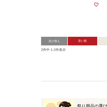
安い順
並び替え
2
件中
1
-
2
件表示
祭り用品の選