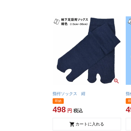
指付ソックス 紺
指
即納
498
4
税込
カートに入れる