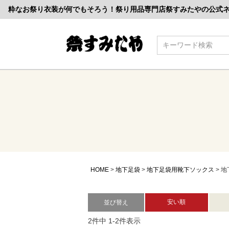
粋なお祭り衣装が何でもそろう！祭り用品専門店祭すみたやの公式
検索
HOME
地下足袋
地下足袋用靴下ソックス
地
安い順
並び替え
2
件中
1
-
2
件表示