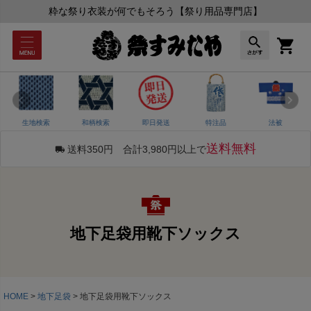
粋な祭り衣装が何でもそろう【祭り用品専門店】
生地検索
和柄検索
即日発送
特注品
法被
送料無料
送料350円 合計3,980円以上で
地下足袋用靴下ソックス
HOME
地下足袋
地下足袋用靴下ソックス