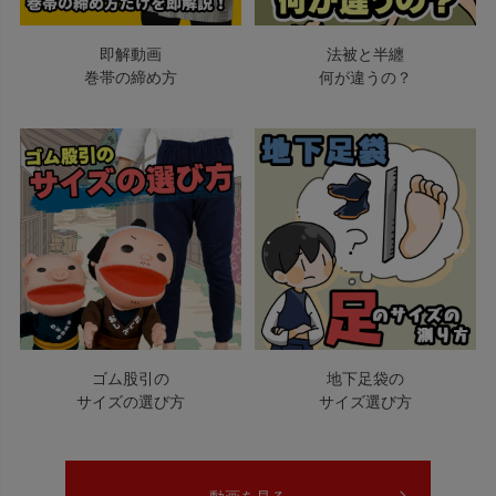
即解動画
法被と半纏
巻帯の締め方
何が違うの？
ゴム股引の
地下足袋の
サイズの選び方
サイズ選び方