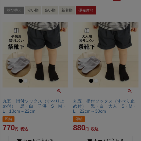
並び替え
安い順
高い順
新着順
優先度順
丸五 指付ソックス（すべり止
丸五 指付ソックス（すべり止
め付） 黒・白 子供 S・M・
め付） 黒・白 大人 S・M・
L 13cm～22cm
L 22cm～30cm
即納
即納
770
880
税込
税込
カートに入れる
カートに入れる