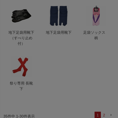
地下足袋用靴下
地下足袋用靴下
足袋ソックス
（すべり止め
柄
付）
祭り専用 長靴
下
1
2
35
件中
1
-
30
件表示