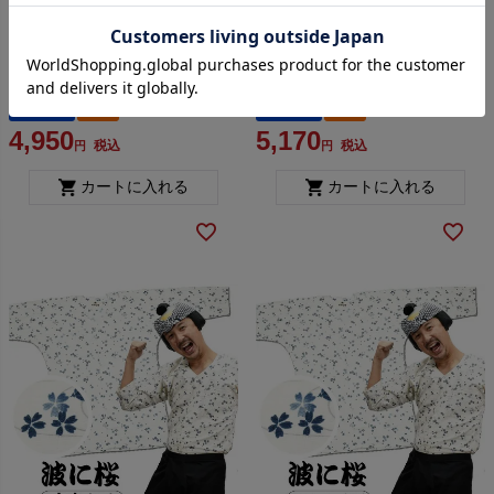
祭すみたや 鯉口シャツ 波に
祭すみたや 鯉口シャツ 波に
桜 ベージュ 小・中・大
桜 ベージュ 特大
送料無料
即納
送料無料
即納
4,950
5,170
税込
税込
カートに入れる
カートに入れる