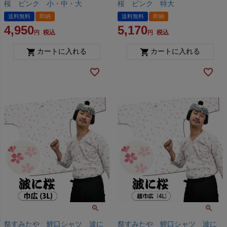
桜 ピンク 小・中・大
桜 ピンク 特大
送料無料
即納
送料無料
即納
4,950
5,170
税込
税込
カートに入れる
カートに入れる
祭すみたや 鯉口シャツ 波に
祭すみたや 鯉口シャツ 波に