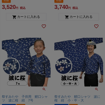
即納
即納
3,520
3,740
税込
税込
カートに入れる
カートに入れる
祭すみたや 子供用 鯉口シャ
祭すみたや 鯉口シャツ 波に
ツ 波に桜 紺 7号
桜 紺 小・中・大