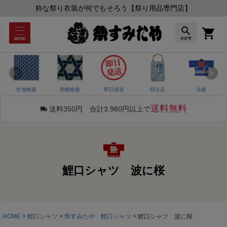
粋な祭り衣装が何でもそろう【祭り用品専門店】
生地検索
和柄検索
即日発送
特注品
法被
送料無料
送料350円 合計3,980円以上で
鯉口シャツ 波に桜
HOME
鯉口シャツ
祭すみたや 鯉口シャツ
鯉口シャツ 波に桜