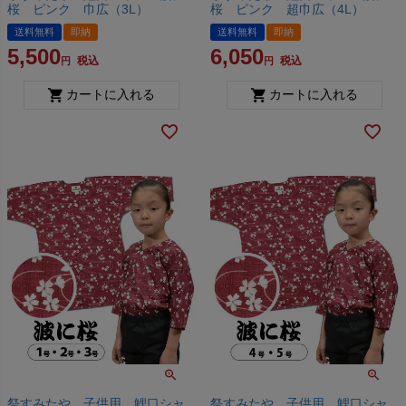
桜 ピンク 巾広（3L）
桜 ピンク 超巾広（4L）
送料無料
即納
送料無料
即納
5,500
6,050
税込
税込
カートに入れる
カートに入れる
祭すみたや 子供用 鯉口シャ
祭すみたや 子供用 鯉口シャ