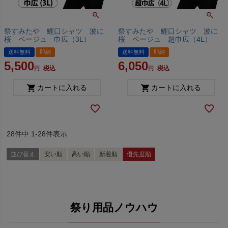
祭すみたや 鯉口シャツ 波に
祭すみたや 鯉口シャツ 波に
桜 ベージュ 巾広（3L）
桜 ベージュ 超巾広（4L）
送料無料
即納
送料無料
即納
5,500
6,050
税込
税込
カートに入れる
カートに入れる
28
件中
1
-
28
件表示
並び替え
安い順
高い順
新着順
優先度順
祭り用品ノウハウ