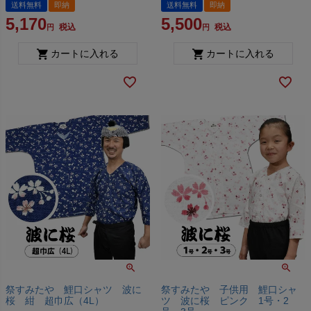
送料無料
即納
送料無料
即納
5,170
5,500
税込
税込
カートに入れる
カートに入れる
祭すみたや 鯉口シャツ 波に
祭すみたや 子供用 鯉口シャ
桜 紺 超巾広（4L）
ツ 波に桜 ピンク 1号・2