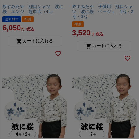
祭すみたや 鯉口シャツ 波に
祭すみたや 子供用 鯉口シャ
桜 エンジ 超巾広（4L）
ツ 波に桜 ベージュ 1号・2
号・3号
送料無料
即納
即納
6,050
税込
3,520
税込
カートに入れる
カートに入れる