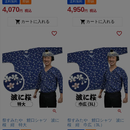
送料無料
即納
送料無料
即納
4,070
4,950
税込
税込
カートに入れる
カートに入れる
祭すみたや 鯉口シャツ 波に
祭すみたや 鯉口シャツ 波に
桜 紺 特大
桜 紺 巾広（3L）