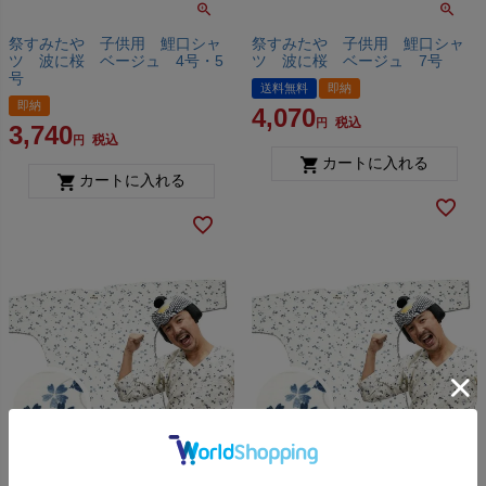
祭すみたや 子供用 鯉口シャ
祭すみたや 子供用 鯉口シャ
ツ 波に桜 ベージュ 4号・5
ツ 波に桜 ベージュ 7号
号
送料無料
即納
即納
4,070
税込
3,740
税込
カートに入れる
カートに入れる