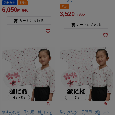
号・3号
送料無料
即納
即納
6,050
税込
3,520
税込
カートに入れる
カートに入れる
祭すみたや 子供用 鯉口シャ
祭すみたや 子供用 鯉口シャ