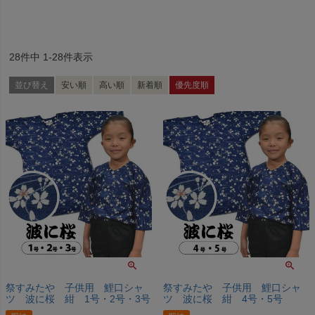
28
件中
1
-
28
件表示
並び替え
安い順
高い順
新着順
優先度順
祭すみたや 子供用 鯉口シャ
祭すみたや 子供用 鯉口シャ
ツ 波に桜 紺 1号・2号・3号
ツ 波に桜 紺 4号・5号