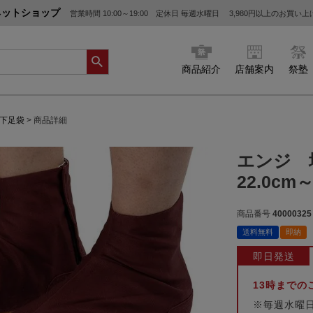
ネットショップ
営業時間 10:00～19:00 定休日 毎週水曜日
3,980円以上のお買い
商品紹介
店舗案内
祭塾
地下足袋
商品詳細
エンジ 
22.0cm～
商品番号
40000325
送料無料
即納
即日発送
13時まで
※毎週水曜