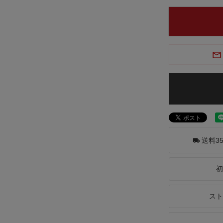
送料3
初
スト