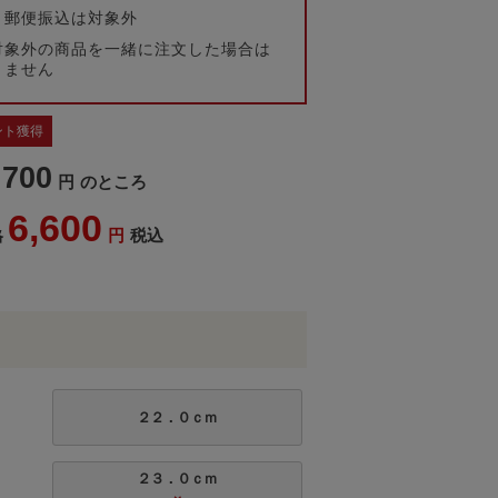
・郵便振込は対象外
対象外の商品を一緒に注文した場合は
きません
ント獲得
,700
のところ
6,600
税込
格
２２．０ｃｍ
２３．０ｃｍ