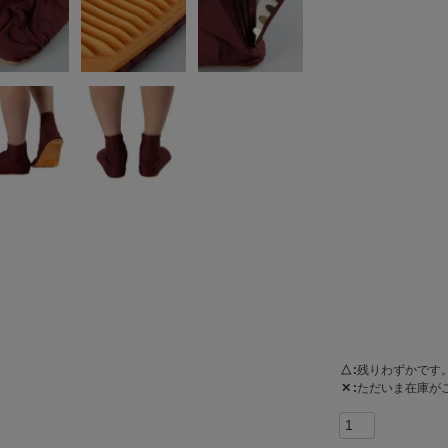
△
残りわずかです
✕
ただいま在庫が