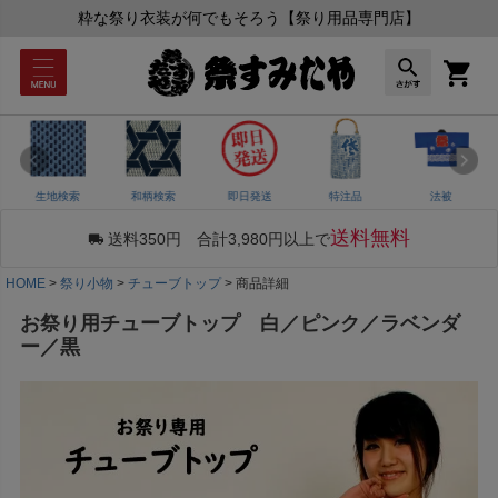
粋な祭り衣装が何でもそろう【祭り用品専門店】
生地検索
和柄検索
即日発送
特注品
法被
送料無料
送料350円 合計3,980円以上で
HOME
祭り小物
チューブトップ
商品詳細
お祭り用チューブトップ 白／ピンク／ラベンダ
ー／黒