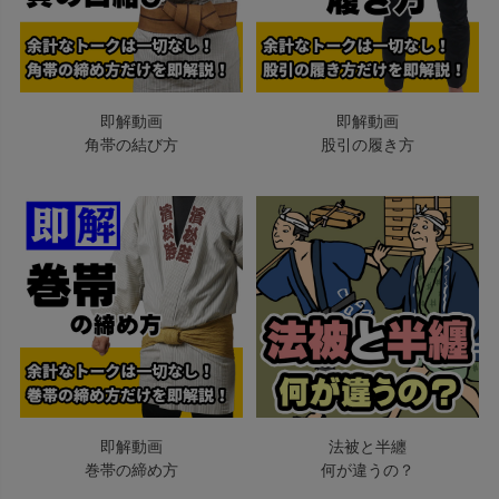
即解動画
即解動画
角帯の結び方
股引の履き方
即解動画
法被と半纏
巻帯の締め方
何が違うの？