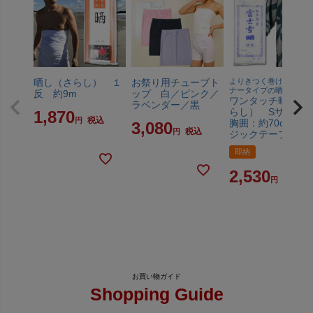
晒し（さらし） １
お祭り用チューブト
よりきつく巻ける綿フ
ナータイプの晒
反 約9m
ップ 白／ピンク／
ワンタッチ晒し（
ラベンダー／黒
らし） Sサイ
1,870
税込
胸囲：約70cm マ
3,080
税込
ジックテープタイ
即納
2,530
税込
Shopping Guide