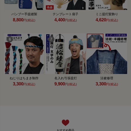
バンブー手提縫製
テンプレート扇子
ミニ提灯髪飾り
8,800
4,400
4,620
円(税込)
円(税込)
円(税込)
ねじりはちまき制作
名入れ弓張提灯
法被修理
3,300
9,900
3,300
円(税込)
円(税込)
円(税込)