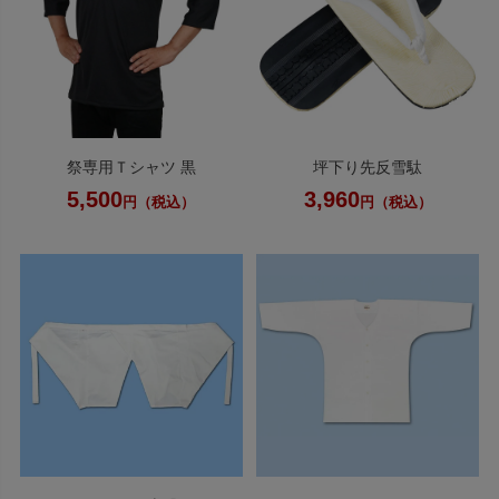
祭専用Ｔシャツ 黒
坪下り先反雪駄
5,500
3,960
円（税込）
円（税込）