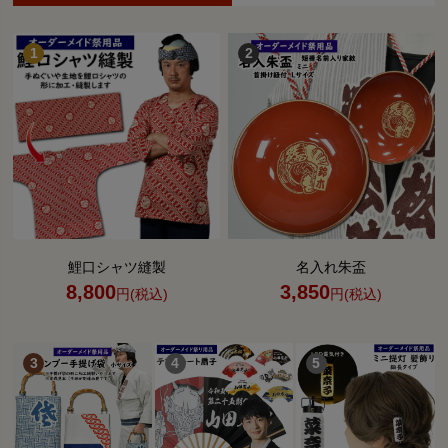
鯉口シャツ縫製
名入れ朱盃
8,800
3,850
円(税込)
円(税込)