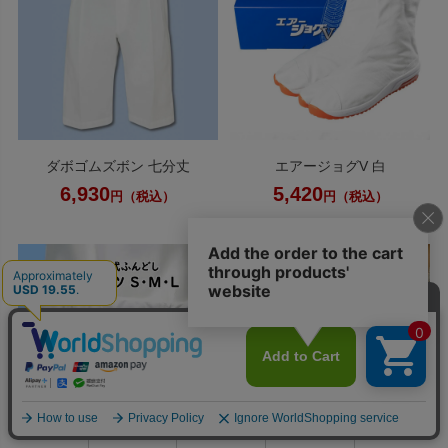
ダボゴムズボン 七分丈
エアージョグV 白
6,930
5,420
円（税込）
円（税込）
0
利用ガイド
お問い合せ
会員ページ
店舗案内
カート