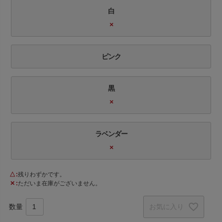
白
×
ピンク
黒
×
ラベンダー
×
△
残りわずかです。
✕
ただいま在庫がございません。
お気に入り