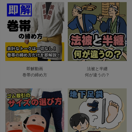
即解動画
法被と半纏
巻帯の締め方
何が違うの？