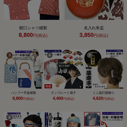
鯉口シャツ縫製
名入れ朱盃
8,800
3,850
円(税込)
円(税込)
バンブー手提縫製
テンプレート扇子
ミニ提灯髪飾り
8,800
4,400
4,620
円(税込)
円(税込)
円(税込)