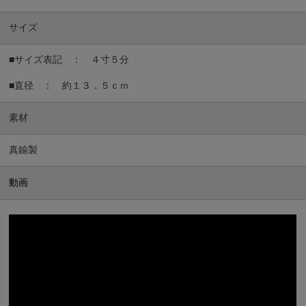
サイズ
■サイズ表記 ： ４寸５分
■直径 ： 約１３．５ｃｍ
素材
真鍮製