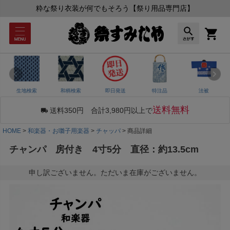
粋な祭り衣装が何でもそろう【祭り用品専門店】
生地検索
和柄検索
即日発送
特注品
法被
送料無料
送料350円 合計3,980円以上で
HOME
和楽器・お囃子用楽器
チャッパ
商品詳細
チャンパ 房付き 4寸5分 直径：約13.5cm
申し訳ございません。ただいま在庫がございません。