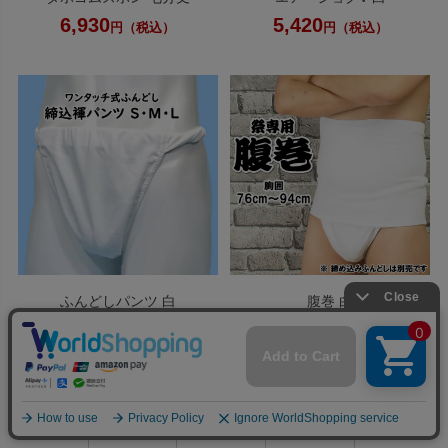
6,930
5,420
円（税込）
円（税込）
ふんどしパンツ 白
腹巻 白
4,950
1,870
円（税込）
円（税込）
0
おすすめ商品を見る
利用ガイド
お問い合せ
会員ページ
店舗案内
カート