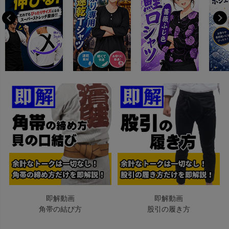
即解動画
即解動画
角帯の結び方
股引の履き方