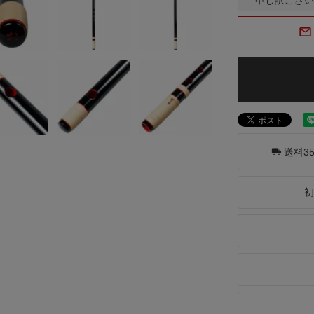
送料3
初