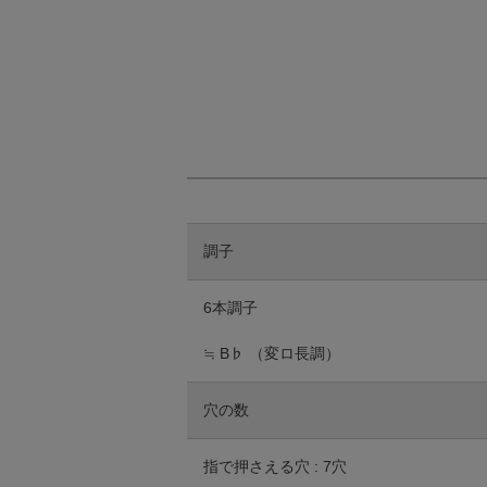
調子
6本調子
≒ B♭ （変ロ長調）
穴の数
指で押さえる穴 : 7穴