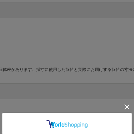
、個体差があります。採寸に使用した篠笛と実際にお届けする篠笛の寸法
に籐（とう）が巻いてある篠笛のことです。現在では管尻部がデザイン上、