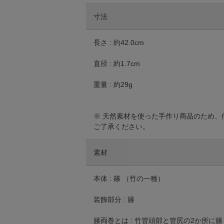
寸法
長さ : 約42.0cm
直径 : 約1.7cm
重量 : 約29g
※ 天然素材を使った手作り商品のため
ご了承ください。
素材
本体 : 篠 （竹の一種）
装飾部分 : 籐
籐両巻とは : 竹管頭部と管尻の2か所