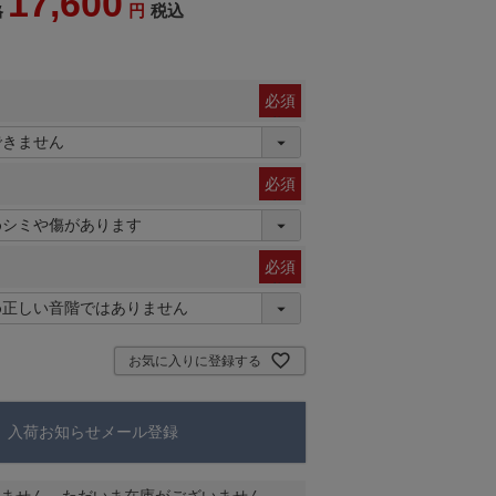
17,600
税込
格
(必
須)
(必
須)
(必
須)
お気に入りに登録する
入荷お知らせメール登録
ません。ただいま在庫がございません。