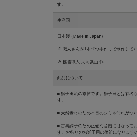
す。
生産国
日本製 (Made in Japan)
※ 職人さんが1本ずつ手作りで制作して
※ 篠笛職人 大岡紫山 作
商品について
■ 獅子田流の篠笛です。獅子田とは有
す。
■ 天然素材のため木目のシミや汚れがつ
■ 古典調子のため正確な音階にはなっ
す。お祭りのお囃子用の篠笛になります