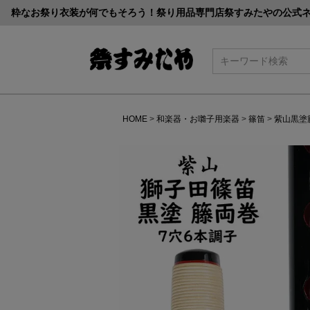
粋なお祭り衣装が何でもそろう！祭り用品専門店祭すみたやの公式
検索
HOME
和楽器・お囃子用楽器
篠笛
紫山黒塗