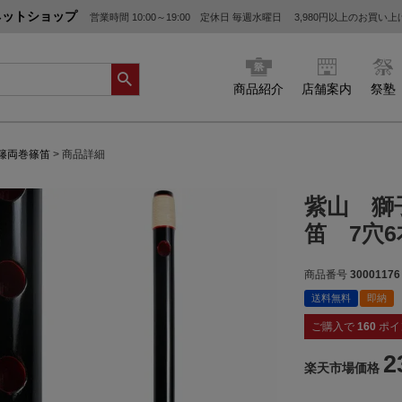
ネットショップ
営業時間 10:00～19:00 定休日 毎週水曜日
3,980円以上のお買い
商品紹介
店舗案内
祭塾
籐両巻篠笛
商品詳細
紫山 獅
笛 7穴
商品番号
30001176
送料無料
即納
ご購入で
160
ポイ
2
楽天市場価格