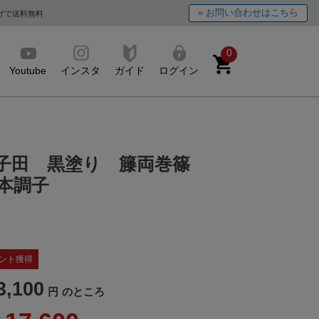
» お問い合わせはこちら
上げで送料無料
0
Youtube
インスタ
ガイド
ログイン
子田 黒塗り 籐両巻篠
6本調子
ント獲得
3,100
のところ