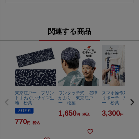
関連する商品
東京江戸一 プリン
ワンタッチ式 喧嘩
スマホ操作対応お
ト手ぬぐいサイズ生
かぶり 東京江戸
りポーチ 東京江
地 松葉
一 松葉
一 松葉
送料無料
1,650
3,300
税込
税込
770
税込