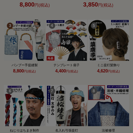
8,800
3,850
円(税込)
円(税込)
バンブー手提縫製
テンプレート扇子
ミニ提灯髪飾り
8,800
4,400
4,620
円(税込)
円(税込)
円(税込)
ねじりはちまき制作
名入れ弓張提灯
法被修理