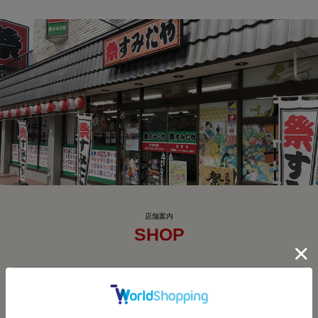
SHOP
祭すみたや 助信駅前店