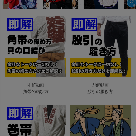
即解動画
即解動画
角帯の結び方
股引の履き方