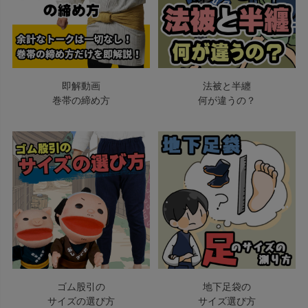
即解動画
法被と半纏
巻帯の締め方
何が違うの？
ゴム股引の
地下足袋の
サイズの選び方
サイズ選び方