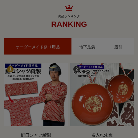
RANKING
オーダーメイド祭り用品
地下足袋
股引
鯉口シャツ縫製
名入れ朱盃