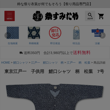
粋な祭り衣装が何でもそろう【祭り用品専門店】
生地検索
和柄検索
即日発送
特注品
法被
送料無料
送料350円 合計3,980円以上で
HOME
鯉口シャツ
江戸一 鯉口シャツ 柄
江戸一 柄 松葉
商品詳細
東京江戸一 子供用 鯉口シャツ 柄 松葉 7号