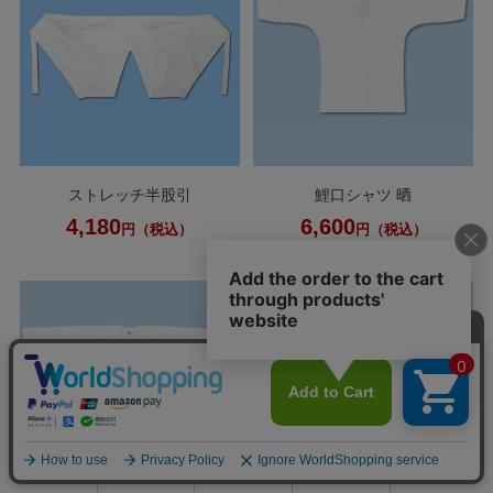
ストレッチ半股引
鯉口シャツ 晒
4,180
6,600
円（税込）
円（税込）
0
利用ガイド
お問い合せ
会員ページ
店舗案内
カート