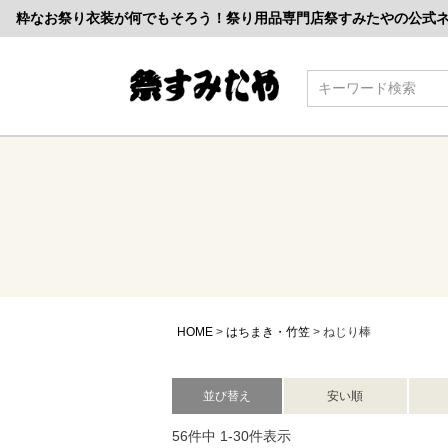
粋なお祭り衣装が何でもそろう！祭り用品専門店祭すみたやの公式
検索
HOME
はちまき・竹笠
ねじり棒
並び替え
安い順
56
件中
1
-
30
件表示