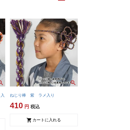
メ入
ねじり棒 紫 ラメ入り
410
税込
カートに入れる