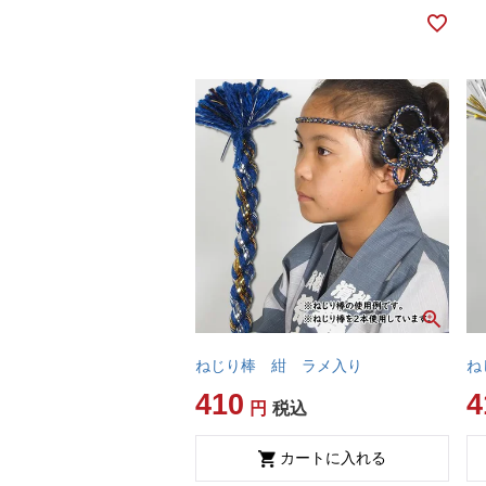
ねじり棒 紺 ラメ入り
ね
410
4
税込
カートに入れる