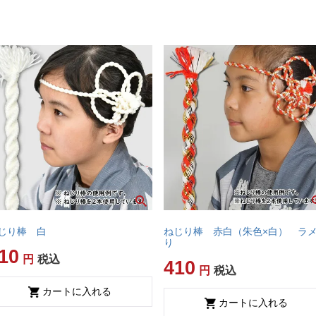
じり棒 白
ねじり棒 赤白（朱色×白） ラ
り
10
税込
410
税込
カートに入れる
カートに入れる