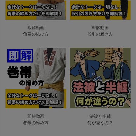
即解動画
即解動画
角帯の結び方
股引の履き方
即解動画
法被と半纏
巻帯の締め方
何が違うの？