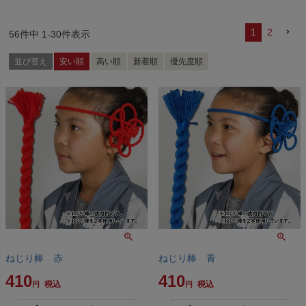
1
2
56
件中
1
-
30
件表示
並び替え
安い順
高い順
新着順
優先度順
ねじり棒 赤
ねじり棒 青
410
410
税込
税込