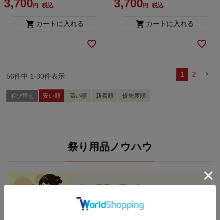
3,700
3,700
税込
税込
カートに入れる
カートに入れる
1
2
56
件中
1
-
30
件表示
並び替え
安い順
高い順
新着順
優先度順
祭り用品ノウハウ
祭り用品の選び方
祭り用品のサイズの選び方や祭りの準
備方法の解説です。