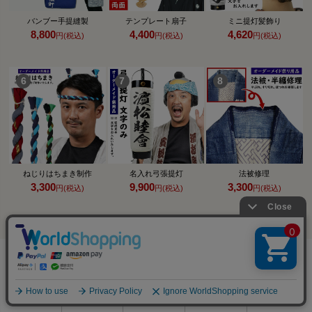
バンブー手提縫製
テンプレート扇子
ミニ提灯髪飾り
8,800
4,400
4,620
円(税込)
円(税込)
円(税込)
ねじりはちまき制作
名入れ弓張提灯
法被修理
3,300
9,900
3,300
円(税込)
円(税込)
円(税込)
0
利用ガイド
お問い合せ
会員ページ
店舗案内
カート