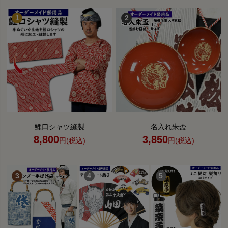
鯉口シャツ縫製
名入れ朱盃
8,800
3,850
円(税込)
円(税込)