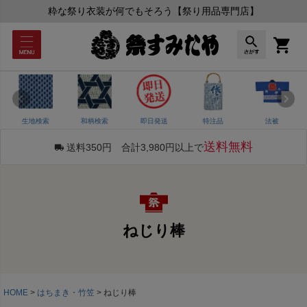
粋な祭り衣装が何でもそろう【祭り用品専門店】
生地検索
和柄検索
即日発送
特注品
法被
送料無料
送料350円 合計3,980円以上で
ねじり棒
HOME
はちまき・竹笠
ねじり棒