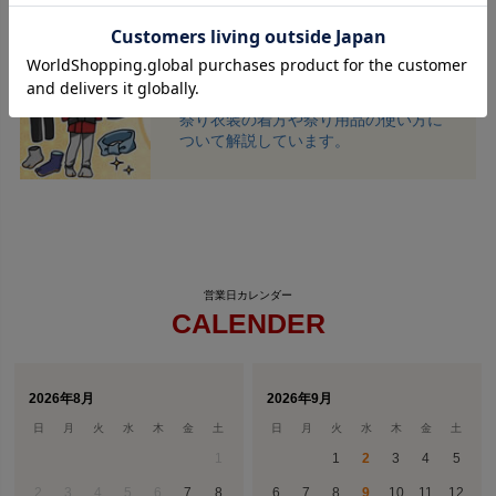
祭り用品の着方・使い方
祭り衣装の着方や祭り用品の使い方に
ついて解説しています。
CALENDER
2026年8月
2026年9月
日
月
火
水
木
金
土
日
月
火
水
木
金
土
1
1
2
3
4
5
2
3
4
5
6
7
8
6
7
8
9
10
11
12