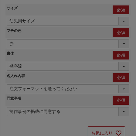
サイズ
(必
須)
フチの色
(必
須)
書体
(必
須)
名入れ内容
(必
須)
同意事項
(必
須)
お気に入り