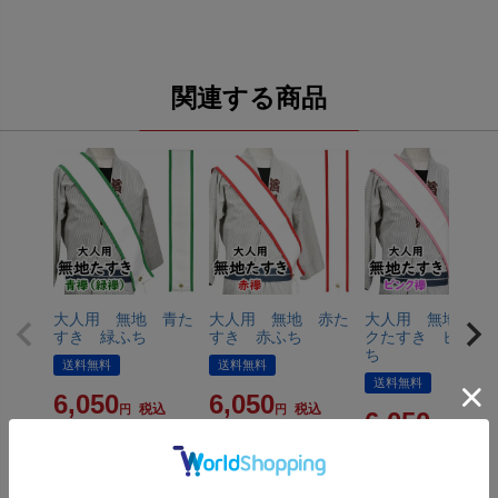
関連する商品
大人用 無地 青た
大人用 無地 赤た
大人用 無地 ピ
すき 緑ふち
すき 赤ふち
クたすき ピンク
ち
送料無料
送料無料
送料無料
6,050
6,050
税込
税込
6,050
税込