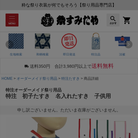
粋な祭り衣装が何でもそろう【祭り用品専門店】
生地検索
和柄検索
即日発送
特注品
法被
送料無料
送料350円 合計3,980円以上で
HOME
オーダーメイド祭り用品
特注たすき
商品詳細
特注オーダーメイド祭り用品
特注 初子たすき 名入れたすき 子供用
申し訳ございません。ただいま在庫がございません。