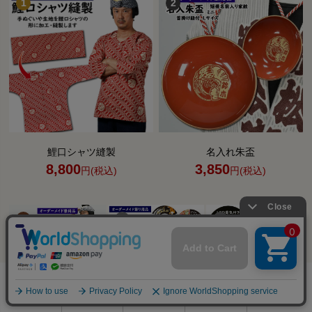
鯉口シャツ縫製
名入れ朱盃
8,800
3,850
円(税込)
円(税込)
0
利用ガイド
お問い合せ
会員ページ
店舗案内
カート
バンブー手提縫製
テンプレート扇子
ミニ提灯髪飾り