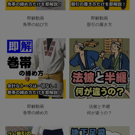
即解動画
即解動画
角帯の結び方
股引の履き方
即解動画
法被と半纏
巻帯の締め方
何が違うの？