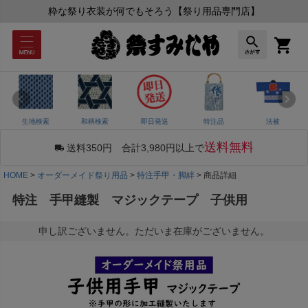
粋な祭り衣装が何でもそろう【祭り用品専門店】
生地検索
和柄検索
即日発送
特注品
法被
送料無料
送料350円 合計3,980円以上で
HOME
オーダーメイド祭り用品
特注手甲・脚絆
商品詳細
特注 手甲縫製 マジックテープ 子供用
申し訳ございません。ただいま在庫がございません。