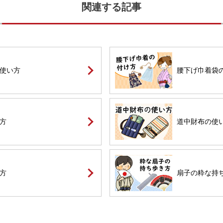
使い方
腰下げ巾着袋
方
道中財布の使
方
扇子の粋な持