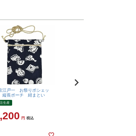
京江戸一 お祭りポシェッ
 縦長ポーチ 紺まとい
注生産
,200
税込