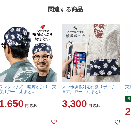
関連する商品
ワンタッチ式 喧嘩かぶり 東
スマホ操作対応お祭りポーチ
東
京江戸一 紺まとい
東京江戸一 紺まとい
ト
受
1,650
3,300
税込
税込
2