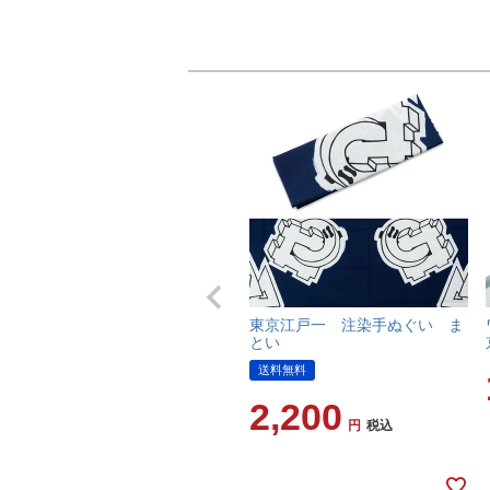
東京江戸一 注染手ぬぐい ま
とい
送料無料
2,200
税込