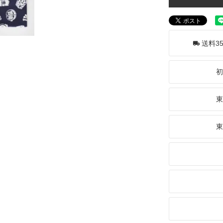
送料3
初
東
東