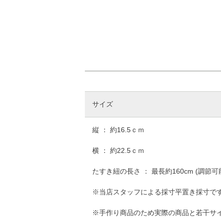
サイズ
縦 ： 約16.5ｃｍ
横 ： 約22.5ｃｍ
たすき紐の長さ ： 最長約160cm (調節可
※当店スタッフによる採寸平置き採寸で
※手作り商品のため実際の商品と若干サ