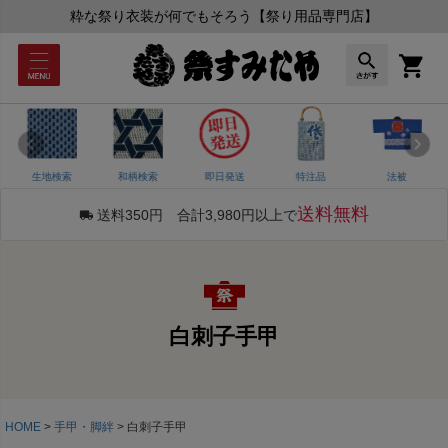
粋な祭り衣装が何でもそろう【祭り用品専門店】
生地検索
和柄検索
即日発送
特注品
法被
送料無料
送料350円 合計3,980円以上で
白刺子手甲
HOME
手甲・脚絆
白刺子手甲