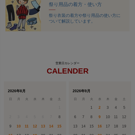
祭り用品の着方・使い方
祭り衣装の着方や祭り用品の使い方に
ついて解説しています。
CALENDER
2026年8月
2026年9月
日
月
火
水
木
金
土
日
月
火
水
木
金
土
1
1
2
3
4
5
2
3
4
5
6
7
8
6
7
8
9
10
11
12
9
10
11
12
13
14
15
13
14
15
16
17
18
19