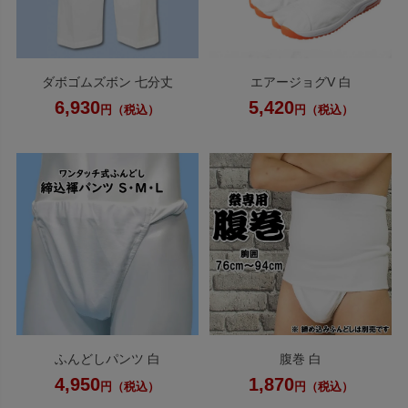
ダボゴムズボン 七分丈
エアージョグV 白
6,930
5,420
円（税込）
円（税込）
ふんどしパンツ 白
腹巻 白
4,950
1,870
円（税込）
円（税込）