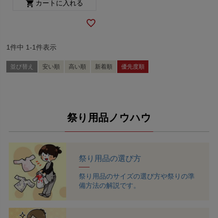
カートに入れる
1
件中
1
-
1
件表示
並び替え
安い順
高い順
新着順
優先度順
祭り用品ノウハウ
祭り用品の選び方
祭り用品のサイズの選び方や祭りの準
備方法の解説です。