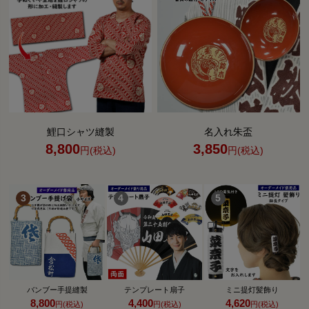
鯉口シャツ縫製
名入れ朱盃
8,800
3,850
円(税込)
円(税込)
バンブー手提縫製
テンプレート扇子
ミニ提灯髪飾り
8,800
4,400
4,620
円(税込)
円(税込)
円(税込)