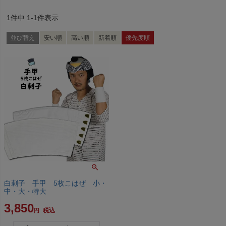
1
件中
1
-
1
件表示
並び替え
安い順
高い順
新着順
優先度順
白刺子 手甲 5枚こはぜ 小・
中・大・特大
3,850
税込