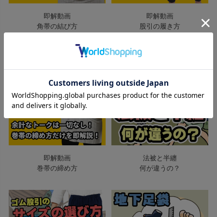
即解動画
即解動画
角帯の結び方
股引の履き方
即解動画
法被と半纏
巻帯の締め方
何が違うの？