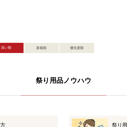
高い順
新着順
優先度順
祭り用品ノウハウ
び方
祭り