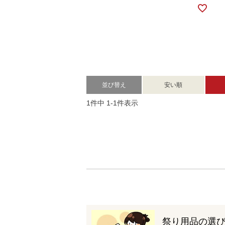
並び替え
安い順
1
件中
1
-
1
件表示
祭り用品の選