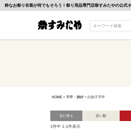
粋なお祭り衣装が何でもそろう！祭り用品専門店祭すみたやの公式
検索
HOME
手甲・脚絆
白刺子手甲
並び替え
安い順
1
件中
1
-
1
件表示