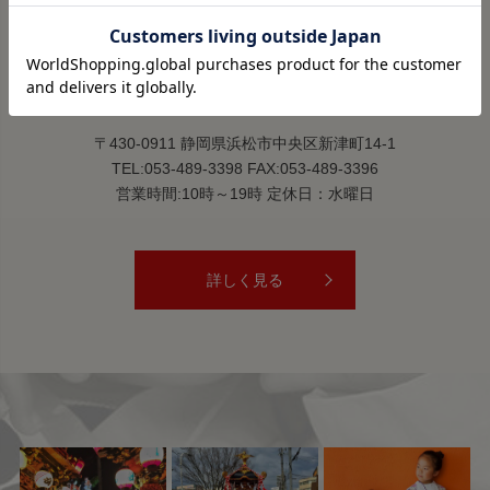
SHOP
祭すみたや 助信駅前店
〒430-0911 静岡県浜松市中央区新津町14-1
TEL:053-489-3398 FAX:053-489-3396
営業時間:10時～19時 定休日：水曜日
詳しく見る