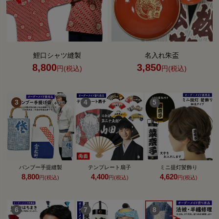
鯉口シャツ縫製
名入れ朱盃
8,800
3,850
円(税込)
円(税込)
バンブー手提縫製
テンプレート扇子
ミニ提灯髪飾り
8,800
4,400
4,620
円(税込)
円(税込)
円(税込)