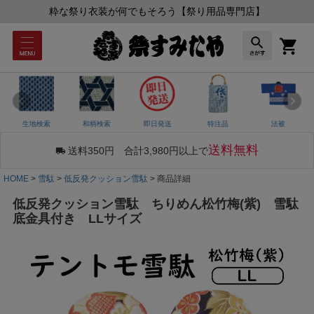
粋な祭り衣装が何でもそろう【祭り用品専門店】
生地検索
和柄検索
即日発送
特注品
法被
送料無料
送料350円 合計3,980円以上で
HOME
雪駄
低反発クッション雪駄
商品詳細
低反発クッション雪駄 ちりめん松竹梅(紫) 雪駄
底金具付き LLサイズ