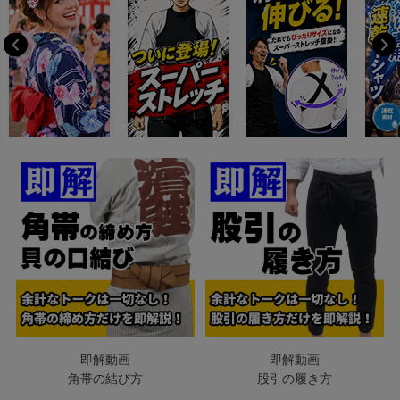
即解動画
即解動画
角帯の結び方
股引の履き方