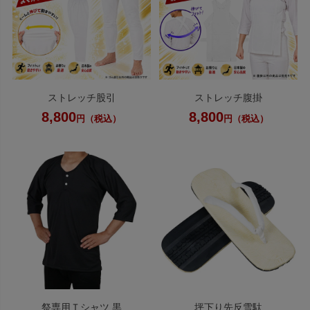
ストレッチ股引
ストレッチ腹掛
8,800
8,800
円（税込）
円（税込）
祭専用Ｔシャツ 黒
坪下り先反雪駄