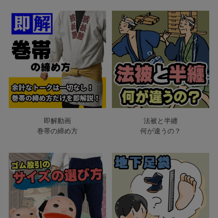
即解動画
法被と半纏
巻帯の締め方
何が違うの？