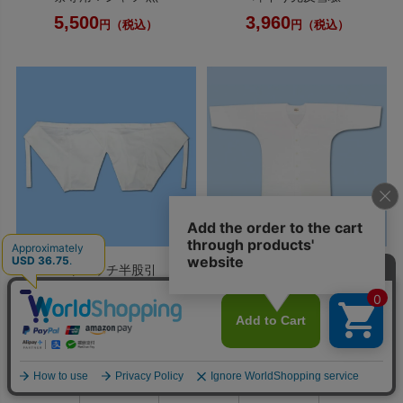
5,500
3,960
円（税込）
円（税込）
ストレッチ半股引
鯉口シャツ 晒
4,180
6,600
円（税込）
円（税込）
0
利用ガイド
お問い合せ
会員ページ
店舗案内
カート