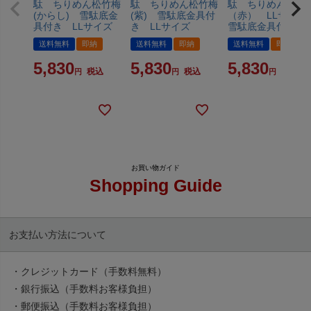
駄 ちりめん松竹梅
駄 ちりめん松竹梅
駄 ちりめん松竹
(からし) 雪駄底金
(紫) 雪駄底金具付
（赤） LLサイ
具付き LLサイズ
き LLサイズ
雪駄底金具付き
送料無料
即納
送料無料
即納
送料無料
即納
5,830
5,830
5,830
税込
税込
税込
Shopping Guide
お支払い方法について
・クレジットカード（手数料無料）
・銀行振込（手数料お客様負担）
・郵便振込（手数料お客様負担）