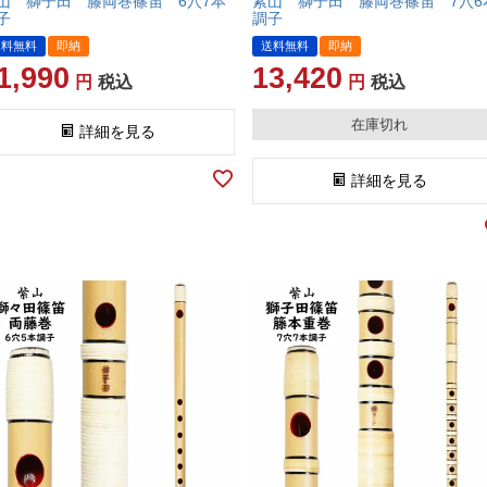
山 獅子田 籐両巻篠笛 6穴7本
紫山 獅子田 籐両巻篠笛 7穴6
子
調子
送料無料
即納
送料無料
即納
1,990
13,420
税込
税込
在庫切れ
詳細を見る
詳細を見る