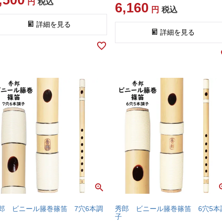
,500
税込
6,160
税込
詳細を見る
詳細を見る
郎 ビニール籐巻篠笛 7穴6本調
秀郎 ビニール籐巻篠笛 6穴5本
子