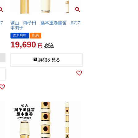
7
紫山 獅子田 籐本重巻篠笛 6穴7
本調子
送料無料
即納
19,690
税込
詳細を見る