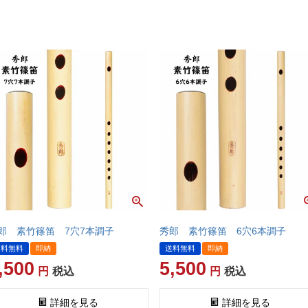
郎 素竹篠笛 7穴7本調子
秀郎 素竹篠笛 6穴6本調子
送料無料
即納
送料無料
即納
,500
5,500
税込
税込
詳細を見る
詳細を見る