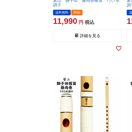
紫山 獅子田 籐両巻篠笛 7穴7本
紫
調子
調
送料無料
即納
11,990
1
税込
詳細を見る