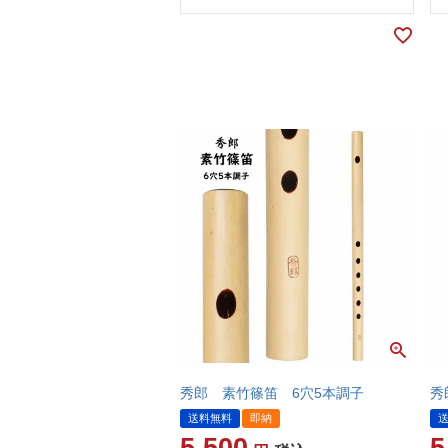
秀郎 素竹篠笛 6穴5本調子
秀
送料無料
即納