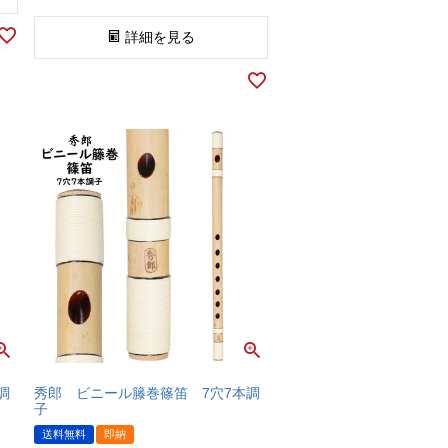
詳細を見る
調
秀郎 ビニール籐巻篠笛 7穴7本調
子
送料無料
即納