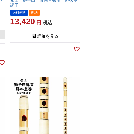
本
紫山 獅子田 籐両巻篠笛 6穴6本
調子
送料無料
即納
13,420
税込
詳細を見る