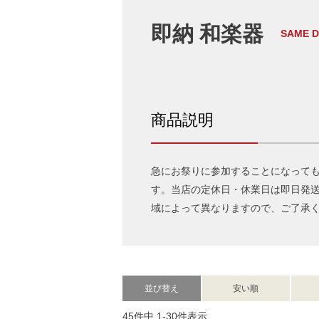
即納 和楽器
SAME D
商品説明
急にお祭りに参加することになっても
す。当店の定休日・休業日は即日発
域によって異なりますので、ご了承
並び替え
安い順
45
件中
1
-
30
件表示