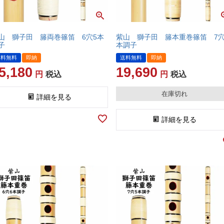
山 獅子田 籐両巻篠笛 6穴5本
紫山 獅子田 籐本重巻篠笛 7穴
子
本調子
送料無料
即納
送料無料
即納
5,180
19,690
税込
税込
在庫切れ
詳細を見る
詳細を見る