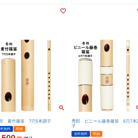
郎 素竹篠笛 7穴5本調子
秀郎 ビニール籐巻篠笛 6穴7本
子
送料無料
即納
送料無料
即納