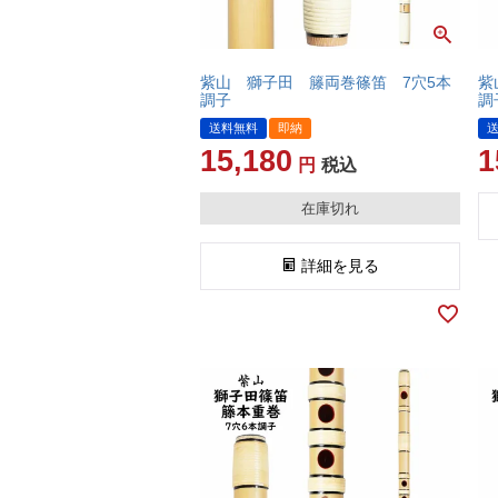
紫山 獅子田 籐両巻篠笛 7穴5本
紫
調子
調
送料無料
即納
15,180
1
税込
在庫切れ
詳細を見る