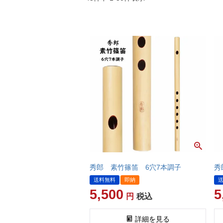
秀郎 素竹篠笛 6穴7本調子
秀
送料無料
即納
5,500
5
税込
詳細を見る