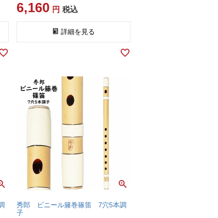
6,160
税込
詳細を見る
調
秀郎 ビニール籐巻篠笛 7穴5本調
子