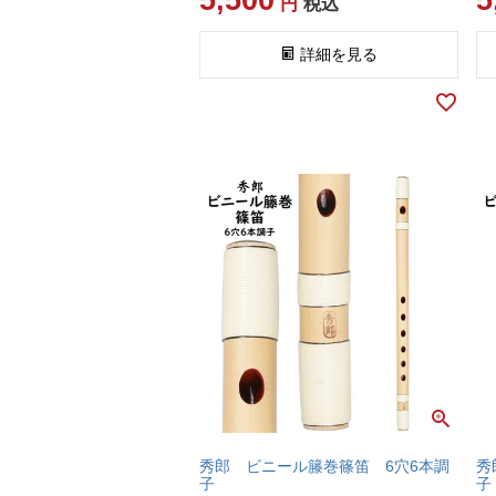
5,500
5
税込
詳細を見る
秀郎 ビニール籐巻篠笛 6穴6本調
秀
子
子