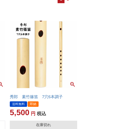
秀郎 素竹篠笛 7穴6本調子
送料無料
即納
5,500
税込
在庫切れ