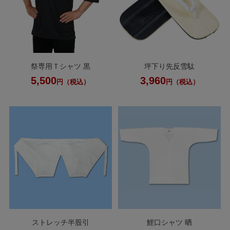
祭専用Ｔシャツ 黒
坪下り先反雪駄
5,500
3,960
円（税込）
円（税込）
ストレッチ半股引
鯉口シャツ 晒