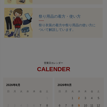
祭り用品の着方・使い方
祭り衣装の着方や祭り用品の使い方に
ついて解説しています。
CALENDER
2026年8月
2026年9月
日
月
火
水
木
金
土
日
月
火
水
木
金
土
1
1
2
3
4
5
2
3
4
5
6
7
8
6
7
8
9
10
11
12