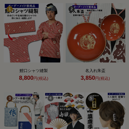
鯉口シャツ縫製
名入れ朱盃
8,800
3,850
円(税込)
円(税込)