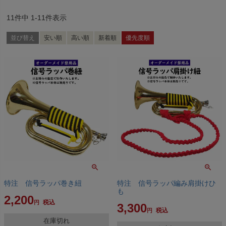
11
件中
1
-
11
件表示
並び替え
安い順
高い順
新着順
優先度順
特注 信号ラッパ巻き紐
特注 信号ラッパ編み肩掛けひ
も
2,200
税込
3,300
税込
在庫切れ