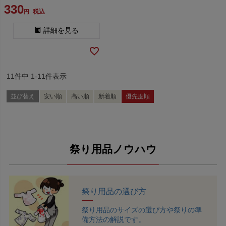
330
税込
詳細を見る
11
件中
1
-
11
件表示
並び替え
安い順
高い順
新着順
優先度順
祭り用品ノウハウ
祭り用品の選び方
祭り用品のサイズの選び方や祭りの準
備方法の解説です。