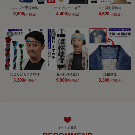
バンブー手提縫製
テンプレート扇子
ミニ提灯髪飾り
8,800
4,400
4,620
円(税込)
円(税込)
円(税込)
ねじりはちまき制作
名入れ弓張提灯
法被修理
3,300
9,900
3,300
円(税込)
円(税込)
円(税込)