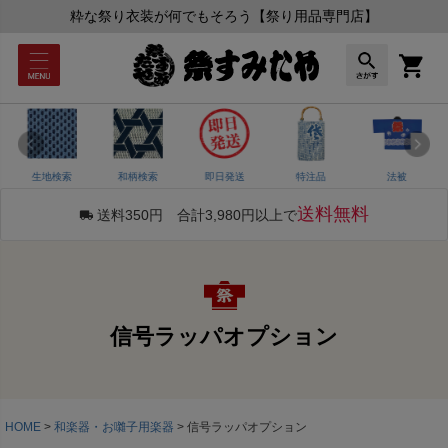
粋な祭り衣装が何でもそろう【祭り用品専門店】
生地検索
和柄検索
即日発送
特注品
法被
送料無料
送料350円 合計3,980円以上で
信号ラッパオプション
HOME
和楽器・お囃子用楽器
信号ラッパオプション