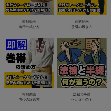
即解動画
即解動画
角帯の結び方
股引の履き方
即解動画
法被と半纏
巻帯の締め方
何が違うの？