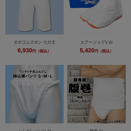
ダボゴムズボン 七分丈
エアージョグV 白
6,930
5,420
円（税込）
円（税込）
ふんどしパンツ 白
腹巻 白