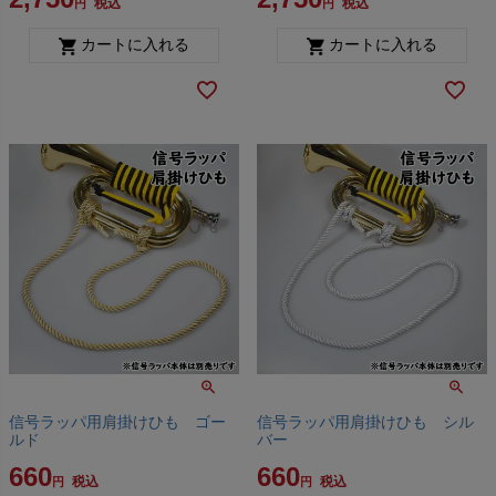
税込
税込
カートに入れる
カートに入れる
信号ラッパ用肩掛けひも ゴー
信号ラッパ用肩掛けひも シル
ルド
バー
660
660
税込
税込