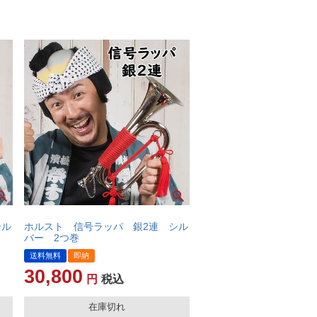
シル
ホルスト 信号ラッパ 銀2連 シル
バー 2つ巻
送料無料
即納
30,800
税込
在庫切れ