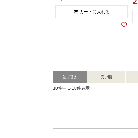
2
カートに入れる
並び替え
安い順
10
件中
1
-
10
件表示