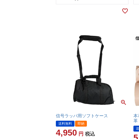
信号ラッパ用ソフトケース
本
革
送料無料
即納
4,950
税込
5