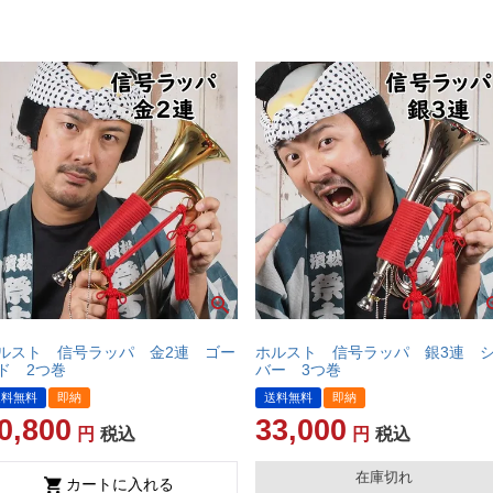
ルスト 信号ラッパ 金2連 ゴー
ホルスト 信号ラッパ 銀3連 
ド 2つ巻
バー 3つ巻
送料無料
即納
送料無料
即納
0,800
33,000
税込
税込
在庫切れ
カートに入れる