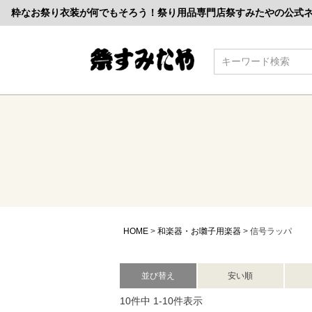
粋なお祭り衣装が何でもそろう！祭り用品専門店祭すみたやの公式
検索
HOME
和楽器・お囃子用楽器
信号ラッパ
並び替え
安い順
10
件中
1
-
10
件表示