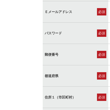
須)
Ｅメールアドレス
(必
須)
パスワード
(必
須)
郵便番号
(必
須)
都道府県
(必
須)
住所１（市区町村）
(必
須)