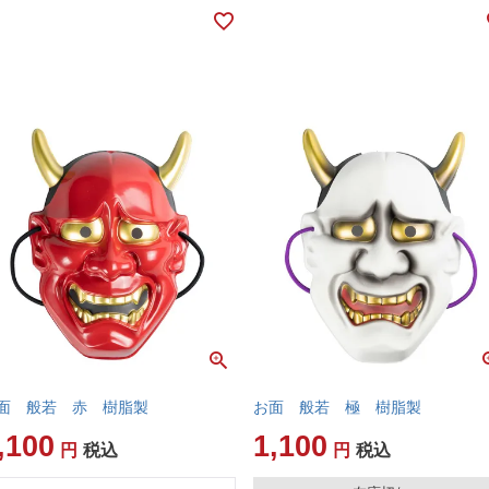
面 般若 赤 樹脂製
お面 般若 極 樹脂製
,100
1,100
税込
税込