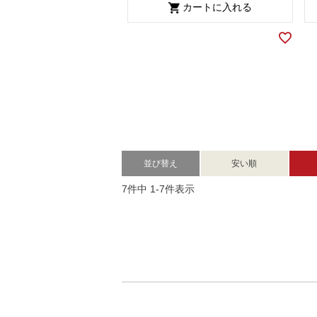
カートに入れる
並び替え
安い順
7
件中
1
-
7
件表示