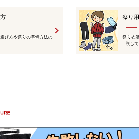
び方
祭り
の選び方や祭りの準備方法の
祭り衣
説して
TURE