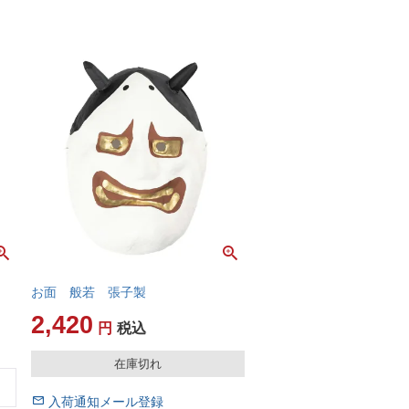
お面 般若 張子製
2,420
税込
在庫切れ
入荷通知メール登録