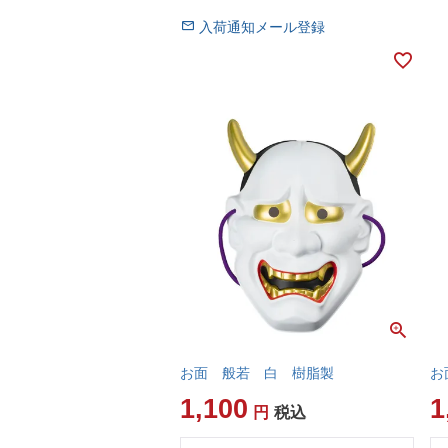
入荷通知メール登録
お面 般若 白 樹脂製
お
1,100
1
税込