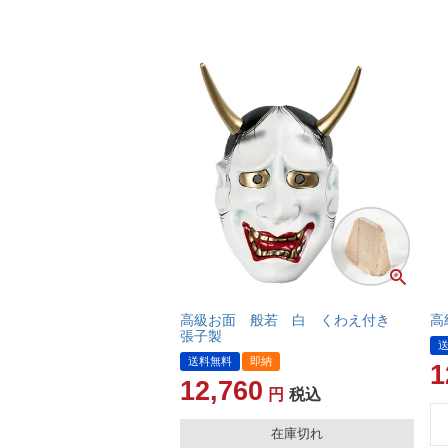
高級お面 般若 白 くわえ付き
高
張子製
送料無料
即納
1
12,760
税込
在庫切れ