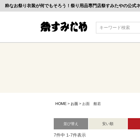
粋なお祭り衣装が何でもそろう！祭り用品専門店祭すみたやの公式
検索
HOME
お面
お面 般若
並び替え
安い順
7
件中
1
-
7
件表示